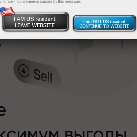
y for any inconvenience caused by this message.
и
е
ксимум выгоды
и