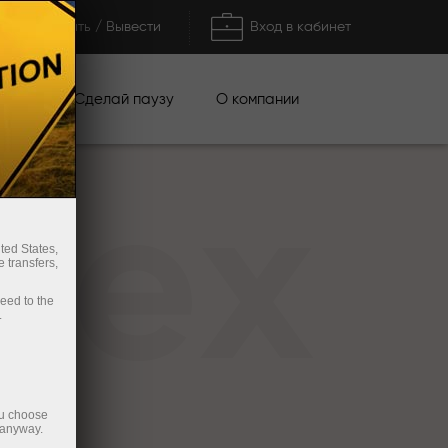
Пополнить / Вывести
Вход в кабинет
кции
Сделай паузу
О компании
rex
ted States,
 transfers,
ceed to the
.
ou choose
 anyway.