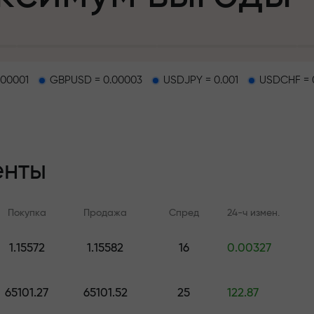
.00001
GBPUSD = 0.00003
USDJPY = 0.001
USDCHF = 
епозит
енты
и на трассе
Покупка
Продажа
Спред
24-ч измен.
т
.
1.15572
1.15582
16
0.00327
Онлайн-обучение
Аналитика FX.C
джекпот подар
Учитесь торговать с нуля —
Ежедневные прогноз
65101.27
65101.52
25
122.87
курсы и вебинары для всех
Форекс, крипто и ф
уровней