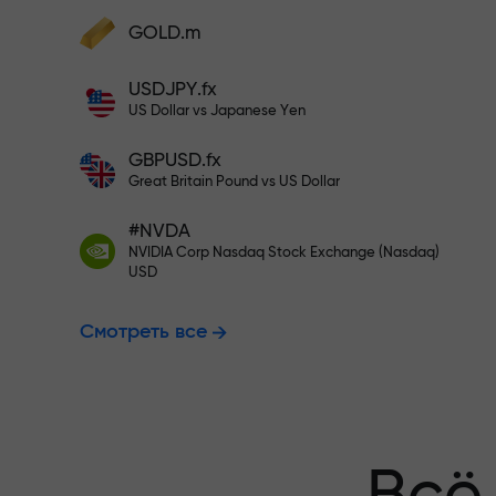
Пополните на $333 — выбирайт
GOLD.m
Пополните счёт — и получите бонус в
1000 раз больше вашего депозита.
USDJPY.fx
Торгуйте бе
X1000 — это не опечатка. Чем больше
US Dollar vs Japanese Yen
депозит, тем выше множитель.
GBPUSD.fx
гарантируем
Great Britain Pound vs US Dollar
#NVDA
NVIDIA Corp Nasdaq Stock Exchange (Nasdaq)
Бонус до X1
USD
Смотреть все
множитель н