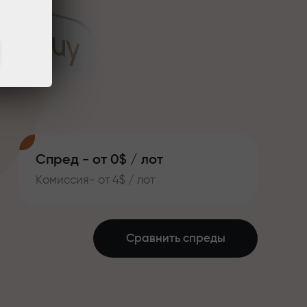
Спред - от 0$ / лот
Комиссия- от 4$ / лот
Сравнить спреды