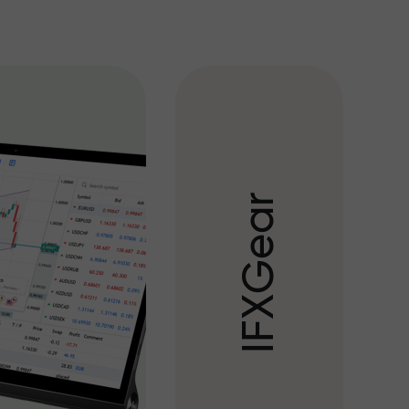
r
a
e
G
X
F
I