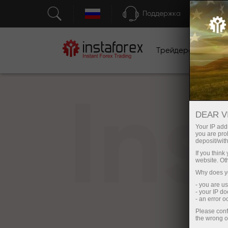
Поддержка
Трейдерам
Н
In
DEAR V
Your IP addr
you are proh
deposit/with
If you thin
website. Ot
Why does yo
- you are u
- your IP d
- an error 
Please conf
the wrong o