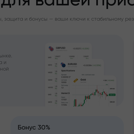
 для вашей при
, защита и бонусы — ваши ключи к стабильному рез
ынке.
а и
чной
Бонус 30%