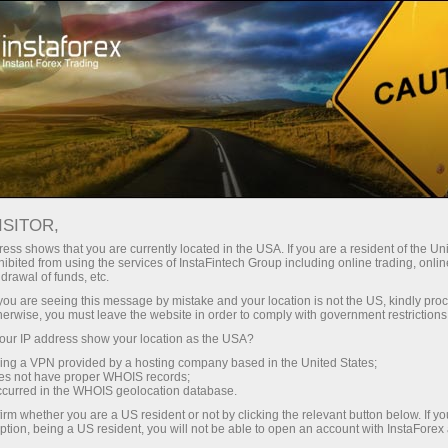
Открыть торговый счёт
Торговые платформы
ачинающим
Инвесторам
Партнерам
Промоа
staFo
ISITOR,
ess shows that you are currently located in the USA. If you are a resident of the Uni
ibited from using the services of InstaFintech Group including online trading, online
drawal of funds, etc.
k you are seeing this message by mistake and your location is not the US, kindly pro
herwise, you must leave the website in order to comply with government restrictions
ur IP address show your location as the USA?
sing a VPN provided by a hosting company based in the United States;
oes not have proper WHOIS records;
occurred in the WHOIS geolocation database.
irm whether you are a US resident or not by clicking the relevant button below. If y
ption, being a US resident, you will not be able to open an account with InstaForex