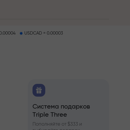
0.00004
USDCAD = 0.00003
O
Система подарков
Бону
ков
Triple Three
ы по
Участв
ьючерсам
InstaF
Пополняйте от $333 и
прибы