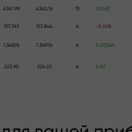
е подарок стоимостью до $1,500
4341.95
4342.16
15
105.65
з риска —мы
157.763
157.844
6
-0.608
1.34876
1.34976
6
0.00345
 вашу прибыль
223.95
224.01
6
4.50
000 —самый кру
а рынке