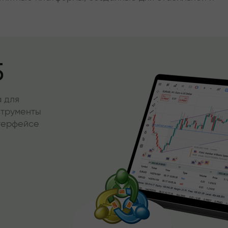
5
 для
струменты
нтерфейсе