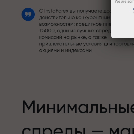
We are sorr
С InstaForex вы получаете доступ к
действительно конкурентным
возможностям: кредитное плечо до
1:5000, одни из лучших спредов и
комиссий на рынке, а также
привлекательные условия для торговл
акциями и индексами
Мы разработали бонусную систему,
етов,
которая делает торговлю ещё
привлекательнее. Каждый клиент
InstaForex может получить до 30% при
пополнении счёта, а также
воспользоваться другими акциями и
Минимальны
предложениями
Скорость трассы и скорость сделок —
спреды — ма
схожи в своих ценностях. Алеш
Лопрайс привносит элементы драйва 