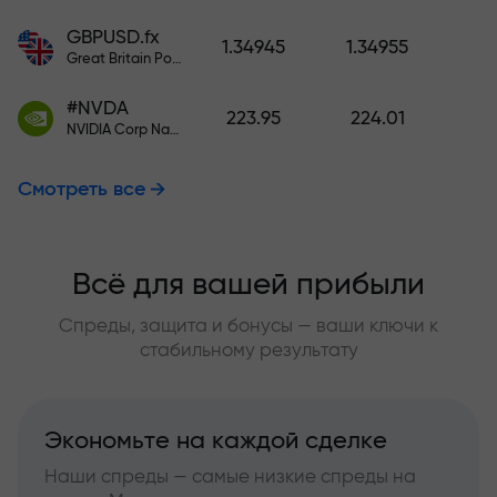
GBPUSD.fx
1.34945
1.34955
Great Britain Pound vs US Dollar
#NVDA
223.95
224.01
NVIDIA Corp Nasdaq Stock Exchange (Nasdaq) USD
Смотреть все
Всё для вашей прибыли
Спреды, защита и бонусы — ваши ключи к
стабильному результату
Экономьте на каждой сделке
Наши спреды — самые низкие спреды на