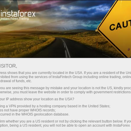
Минимальные
спреды — максимум выгоды
ISITOR,
ess shows that you are currently located in the USA. If you are a resident of the Uni
Бонус 30%
ibited from using the services of InstaFintech Group including online trading, online
С InstaForex вы получаете
drawal of funds, etc.
доступ к действительно
на каждый депозит
k you are seeing this message by mistake and your location is not the US, kindly pro
конкурентным возможностям:
herwise, you must leave the website in order to comply with government restrictions
кредитное плечо до 1:5000, одни
ur IP address show your location as the USA?
Скорость
из лучших спредов и комиссий
sing a VPN provided by a hosting company based in the United States;
на рынке, а также
oes not have proper WHOIS records;
в трейдинге и на трассе
occurred in the WHOIS geolocation database.
привлекательные условия для
irm whether you are a US resident or not by clicking the relevant button below. If y
торговли акциями и индексами
ption, being a US resident, you will not be able to open an account with InstaForex
Ваш личный джекпот подарков
Мы разработали бонусную