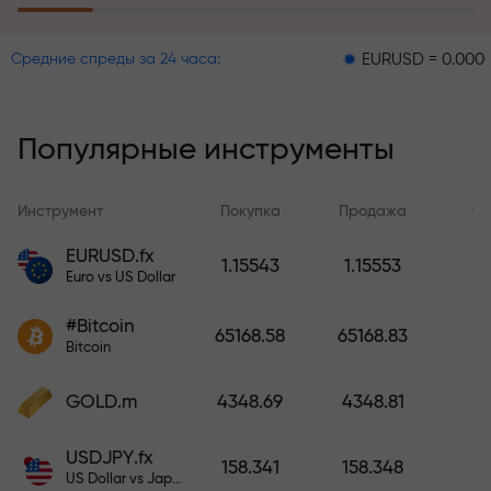
пополнение счёта
EURUSD = 0.00001
GBPU
Средние спреды за 24 часа:
Программа страхования рисков
возмещает ваши убытки и
гарантирует утроение прибыли
Популярные инструменты
в течение 6 месяцев. Торгуйте
спокойно — ваш капитал
защищен!
Инструмент
Покупка
Продажа
Сп
EURUSD.fx
1.15543
1.15553
Пополните счёт — и получите
Euro vs US Dollar
бонус в 1000 раз больше вашего
депозита. X1000 — это не
#Bitcoin
65168.58
65168.83
опечатка. Чем больше депозит,
Bitcoin
тем выше множитель.
GOLD.m
4348.69
4348.81
USDJPY.fx
158.341
158.348
US Dollar vs Japanese Yen