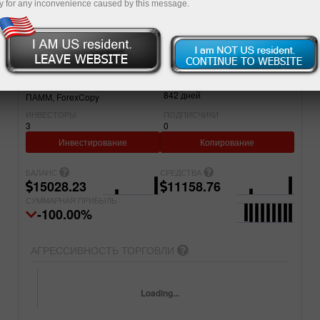
y for any inconvenience caused by this message.
Простой
Продвинутый
СЧЕТ
ПРОЕКТ
22299139
InstaForexIndia96
ЗАРЕГИСТРИРОВАН
ТИП СЧЕТА
842
дней
ПАММ
ForexCopy
ИНВЕСТОРЫ
ПОДПИСЧИКИ
3
0
Инвестирование
Копирование
БАЛАНС
СРЕДСТВА
15028.23
11158.76
СУММАРНАЯ ПРИБЫЛЬ
-100.00%
АГРЕССИВНОСТЬ ТОРГОВЛИ
Loading...