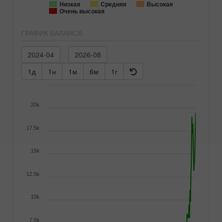
Низкая
Средняя
Высокая
Очень высокая
ГРАФИК БАЛАНСА
1д
1н
1м
6м
1г
20k
17.5k
15k
12.5k
10k
7.5k