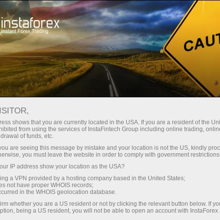
Инвесторам
Памм-Система
Мониторинг
Мониторинг счета 22299139 - InstaForexIndia96
ISITOR,
FOREX MONITORING
ess shows that you are currently located in the USA. If you are a resident of the Uni
ibited from using the services of InstaFintech Group including online trading, online
drawal of funds, etc.
k you are seeing this message by mistake and your location is not the US, kindly pro
herwise, you must leave the website in order to comply with government restrictions
Открыть торговый счет
ur IP address show your location as the USA?
sing a VPN provided by a hosting company based in the United States;
Открыть демосчет
oes not have proper WHOIS records;
occurred in the WHOIS geolocation database.
irm whether you are a US resident or not by clicking the relevant button below. If y
ption, being a US resident, you will not be able to open an account with InstaForex