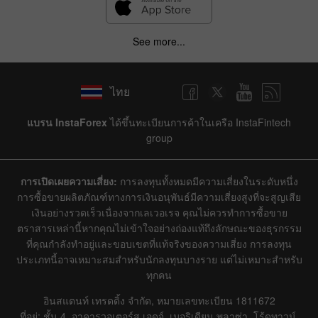
See more...
ไทย
แบรน InstaForex
ได้ขึ้นทะเบียนการค้าในเครือ InstaFintech
group
การเปิดเผยความเสี่ยง:
การลงทุนทั้งหมดมีความเสี่ยงในระดับหนึ่ง
การซื้อขายผลิตภัณฑ์ทางการเงินอนุพันธ์มีความเสี่ยงสูงที่จะสูญเสีย
เงินอย่างรวดเร็วเนื่องจากเลเวอเรจ คุณไม่ควรทำการซื้อขาย
ตราสารเหล่านี้หากคุณไม่เข้าใจอย่างถ่องแท้ถึงลักษณะของธุรกรรม
ที่คุณกำลังทำอยู่และขอบเขตที่แท้จริงของความเสี่ยง การลงทุน
ประเภทนี้อาจเหมาะสมสำหรับนักลงทุนบางราย แต่ไม่เหมาะสำหรับ
ทุกคน
อินสแตนท์ เทรดดิ้ง จำกัด, หมายเลขทะเบียน 1811672
ที่อยู่: ชั้น 4, อาคารวอเตอร์ส เอดจ์, เมอริเดียน พลาซ่า, โร้ดทาวน์,