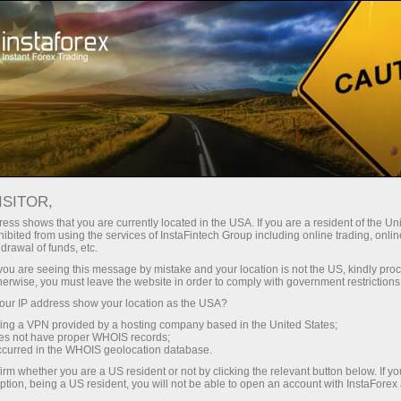
สำหรับนักลงทุน
ระบบ PAMM
การตรวจสอบ
การตรวจสอบบัญชี 22299139 - InstaForexIndia96
ISITOR,
การเฝ้าสังเกตการณ์ FOREX
ess shows that you are currently located in the USA. If you are a resident of the Uni
ibited from using the services of InstaFintech Group including online trading, online
drawal of funds, etc.
k you are seeing this message by mistake and your location is not the US, kindly pro
herwise, you must leave the website in order to comply with government restrictions
เปิดบัญชีซื้อขาย
ur IP address show your location as the USA?
sing a VPN provided by a hosting company based in the United States;
เปิดบัญชีเดโม่
oes not have proper WHOIS records;
occurred in the WHOIS geolocation database.
irm whether you are a US resident or not by clicking the relevant button below. If y
ption, being a US resident, you will not be able to open an account with InstaForex