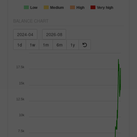
Low
Medium
High
Very high
BALANCE CHART
1d
1w
1m
6m
1y
17.5k
15k
12.5k
10k
7.5k