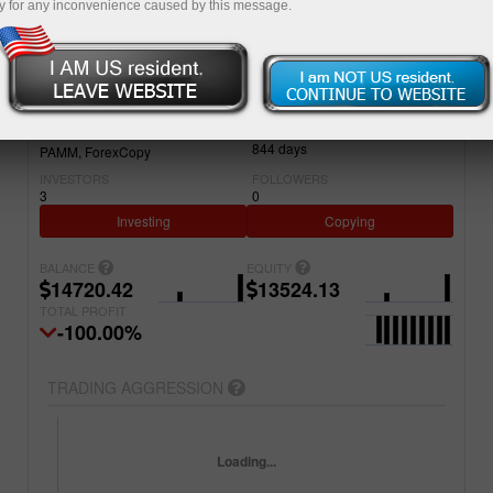
y for any inconvenience caused by this message.
Simple
Advanced
ACCOUNT
PROJECT NAME
22299139
InstaForexIndia96
REGISTERED
ACCOUNT TYPE
844
days
PAMM
ForexCopy
INVESTORS
FOLLOWERS
3
0
Investing
Copying
BALANCE
EQUITY
14720.42
13524.13
TOTAL PROFIT
-100.00%
TRADING AGGRESSION
Loading...