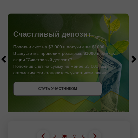
Счастливый депозит
Пополни счет на $3 000 и получи еще
$1000
!
В августе мы проводим розыгрыш
$1000
в рамках
акции "Счастливый депозит"!
Пополнив счет на сумму не менее $3 000, вы
автоматически становитесь участником акции.
СТАТЬ УЧАСТНИКОМ
СТАТЬ УЧАСТНИКОМ
ПОЛУЧИТЬ БОНУС
СТАТЬ УЧАСТНИКОМ