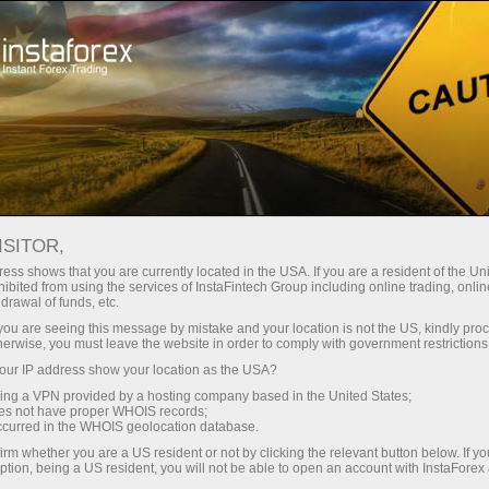
Трейдерам
Форекс аналитика
Форекс ТВ
Форекс-ТВ: календарь
ISITOR,
ess shows that you are currently located in the USA. If you are a resident of the Uni
Календарь трейдера на 28 марта: В
ibited from using the services of InstaFintech Group including online trading, online
drawal of funds, etc.
тарифной игре Трампа победителей не
k you are seeing this message by mistake and your location is not the US, kindly pro
будет?
herwise, you must leave the website in order to comply with government restrictions
ur IP address show your location as the USA?
sing a VPN provided by a hosting company based in the United States;
oes not have proper WHOIS records;
occurred in the WHOIS geolocation database.
Открыть торговый счет
irm whether you are a US resident or not by clicking the relevant button below. If y
ption, being a US resident, you will not be able to open an account with InstaForex