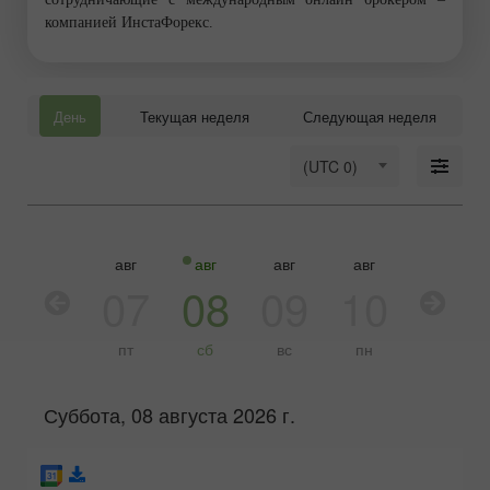
компанией ИнстаФорекс.
День
Текущая неделя
Следующая неделя
(UTC 0)
авг
авг
авг
авг
авг
авг
06
07
08
09
10
11
чт
пт
сб
вс
пн
вт
Суббота, 08 августа 2026 г.