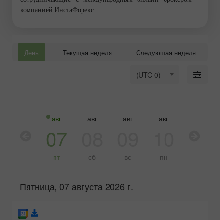
компанией ИнстаФорекс.
День
Текущая неделя
Следующая неделя
(UTC 0)
авг
авг
авг
авг
авг
авг
06
07
08
09
10
11
чт
пт
сб
вс
пн
вт
Пятница, 07 августа 2026 г.