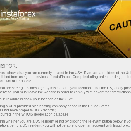
Трейдерам
Форекс аналитика
Форекс ТВ
Форекс-ТВ: календарь
ISITOR,
ess shows that you are currently located in the USA. If you are a resident of the Uni
Календарь трейдера на 28 марта: В
ibited from using the services of InstaFintech Group including online trading, online
drawal of funds, etc.
тарифной игре Трампа победителей не
k you are seeing this message by mistake and your location is not the US, kindly pro
будет?
herwise, you must leave the website in order to comply with government restrictions
ur IP address show your location as the USA?
sing a VPN provided by a hosting company based in the United States;
oes not have proper WHOIS records;
occurred in the WHOIS geolocation database.
счет
irm whether you are a US resident or not by clicking the relevant button below. If y
ption, being a US resident, you will not be able to open an account with InstaForex