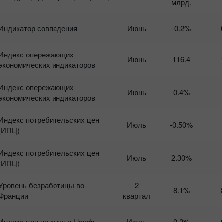
млрд.
Индикатор совпадения
Июнь
-0.2%
Индекс опережающих
Июнь
116.4
экономических индикаторов
Индекс опережающих
Июнь
0.4%
экономических индикаторов
Индекс потребительских цен
Июль
-0.50%
(ИПЦ)
Индекс потребительских цен
Июль
2.30%
(ИПЦ)
Уровень безработицы во
2
8.1%
Франции
квартал
Индекс цен на жилье Lloyds
Июль
0.2%