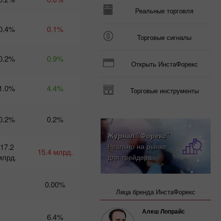
трейдера на 3
Реальные торговля
марта: 4
марта, 2
0.4%
0.1%
апреля…
Торговые сигналы
Продолжаем?
Доллар
0.2%
0.9%
теряет
Открыть ИнстаФорекс
доверие
14:43 2025-02-28
UTC+3
1.0%
4.4%
Торговые инструменты
Календарь
трейдера
0.2%
0.2%
на 28
февраля:
Журнал "Форекс"
Доллар
Реально на рынке
17.2
застрял
15.4 млрд.
между
млрд.
для трейдера
двух огней
20:16 2025-
02-27 UTC+3
0.00%
Лица бренда ИнстаФорекс
Календарь
трейдера
Алеш Лопрайс
на 27
6.4%