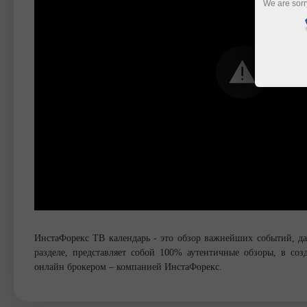
We are sorr
ИнстаФорекс ТВ календарь - это обзор важнейших событий, д
разделе, представляет собой 100% аутентичные обзоры, в с
онлайн брокером – компанией ИнстаФорекс.