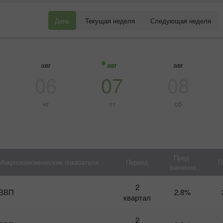
День
Текущая неделя
Следующая неделя
авг
авг
авг
06
07
08
чт
пт
сб
Пред.
Макроэкономические показатели
Период
П
значение
Бонус 30%
Счастливый депозит
2
К
ВВП
2.8%
на
квартал
Т
Клубный бонус
г
2
п