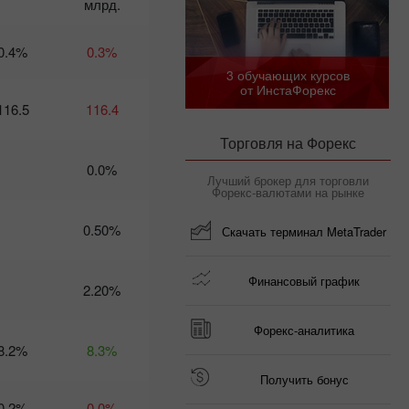
млрд.
Календарь
трейдера на 6
0.4%
0.3%
марта: Трамп
3 обучающих курсов
рискует
от ИнстаФорекс
экономикой
116.5
116.4
США – доллару
приготовиться?
Торговля на Форекс
21:02 2025-03-04
UTC+3
0.0%
Лучший брокер для торговли
Календарь
Форекс-валютами на рынке
трейдера
на 5
0.50%
Скачать терминал MetaTrader
марта:
Тарифное
безумие
Финансовый график
2.20%
угрожает
не только
глобальной
Форекс-аналитика
экономике
8.2%
8.3%
10:28 2025-
03-04 UTC+3
Получить бонус
Календарь
0.2%
0.0%