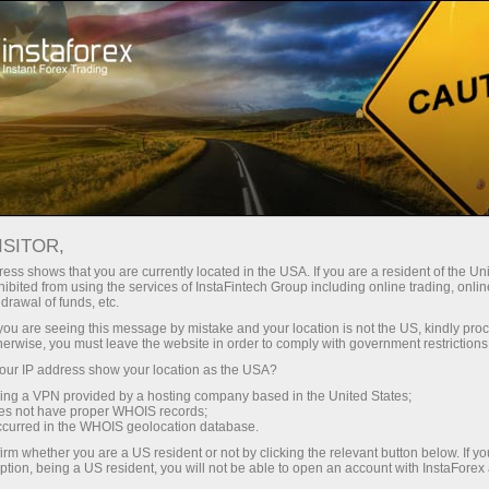
Открыть торговый счёт
Торговые платформы
ачинающим
Инвесторам
Партнерам
Промоа
: календарь
ISITOR,
ess shows that you are currently located in the USA. If you are a resident of the Uni
ифной игре
ibited from using the services of InstaFintech Group including online trading, online
ь демосчет
drawal of funds, etc.
k you are seeing this message by mistake and your location is not the US, kindly pro
herwise, you must leave the website in order to comply with government restrictions
ur IP address show your location as the USA?
sing a VPN provided by a hosting company based in the United States;
Календ
oes not have proper WHOIS records;
марта
occurred in the WHOIS geolocation database.
Трамп
irm whether you are a US resident or not by clicking the relevant button below. If y
будет?
ption, being a US resident, you will not be able to open an account with InstaForex
22:14 2