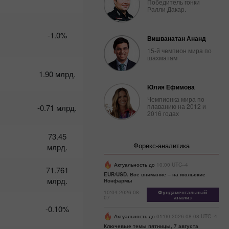
Победитель гонки
февраля:
Ралли Дакар.
Трамп
вышел на
охоту –
-1.0%
Вишванатан Ананд
доллар на
подхвате
15-й чемпион мира по
шахматам
10:08 2025-
02-27 UTC+3
1.90 млрд.
Календарь
Юлия Ефимова
трейдера
Чемпионка мира по
на 26
плаванию на 2012 и
-0.71 млрд.
февраля:
2016 годах
Доллар
уходит из
73.45
портфелей
Форекс-аналитика
млрд.
из-за
трампа
Актуальность до
10:00 UTC--4
71.761
07:45 2025-
EUR/USD. Всё внимание – на июльские
02-25 UTC+3
млрд.
Нонфармы
10:04 2026-08-
Фундаментальный
Календарь
07
анализ
трейдера
-0.10%
на 24-25
Актуальность до
01:00 2026-08-08 UTC--4
февраля:
Ключевые темы пятницы, 7 августа