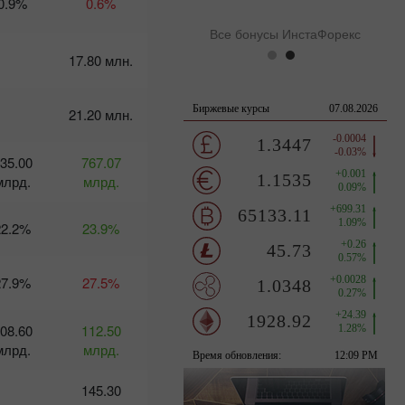
0.9%
0.6%
:13 2025-03-11 UTC+3
Все бонусы ИнстаФорекс
17.80 млн.
Календарь
трейдера
21.20 млн.
на 10-11
марта:
Выйдет ли
35.00
767.07
доллар из
млрд.
тумана?
млрд.
10:24 2025-
03-10 UTC+3
22.2%
23.9%
Календарь
трейдера
на 7
27.9%
27.5%
марта:
Для
доллара
08.60
112.50
наступают
млрд.
млрд.
нелегкие
времена?
145.30
09:07 2025-
03-06 UTC+3