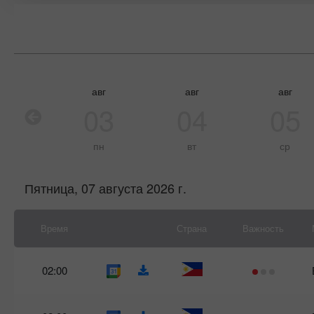
авг
авг
авг
03
04
05
пн
вт
ср
Пятница, 07 августа 2026 г.
Время
Страна
Важность
02:00