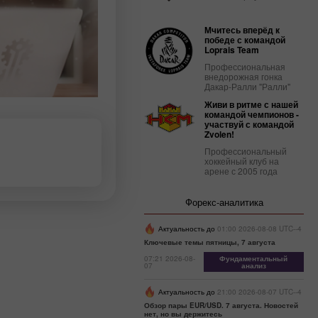
Мчитесь вперёд к
победе с командой
Loprais Team
Профессиональная
внедорожная гонка
Дакар-Ралли "Ралли"
Живи в ритме с нашей
командой чемпионов -
участвуй с командой
Zvolen!
Профессиональный
хоккейный клуб на
арене с 2005 года
Форекс-аналитика
Актуальность до
01:00 2026-08-08 UTC--4
Ключевые темы пятницы, 7 августа
07:21 2026-08-
Фундаментальный
07
анализ
Актуальность до
21:00 2026-08-07 UTC--4
Обзор пары EUR/USD. 7 августа. Новостей
нет, но вы держитесь