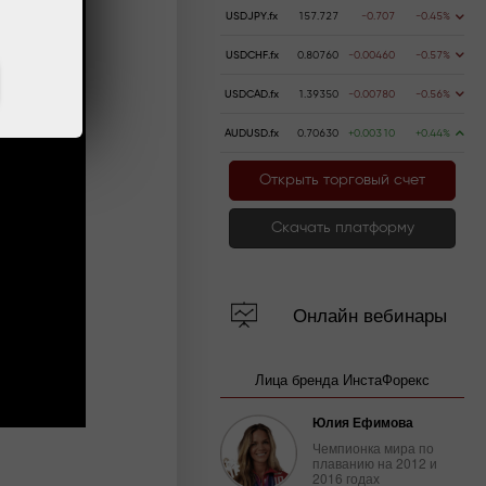
USDJPY.fx
157.727
-0.707
-0.45%
USDCHF.fx
0.80760
-0.00460
-0.57%
USDCAD.fx
1.39350
-0.00780
-0.56%
AUDUSD.fx
0.70630
+0.00310
+0.44%
Открыть торговый счет
Скачать платформу
Онлайн вебинары
Лица бренда ИнстаФорекс
Юлия Ефимова
Чемпионка мира по
плаванию на 2012 и
2016 годах