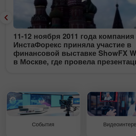
11-12 ноября 2011 года компания
ИнстаФорекс приняла участие в
финансовой выставке ShowFX W
в Москве, где провела презента
широкого набора своих услуг и
сервисов, награждение финалис
конкурса Miss Insta Asia, а также
розыгрыш ценных призов среди
посетителей. В рамках выставки
Павел Шкапенко, старший менед
отдела развития компании
События
Видеоинтер
ИнстаФорекс, дал интервью