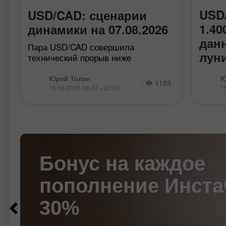
USD
USD/CAD: сценарии
1.40
динамики на 07.08.2026
дан
Пара USD/CAD совершила
лун
технический прорыв ниже
ключевого уровня 1.4000 на фоне
Пара 
н
сильного расхождения в
Юрий Толин
Ю
1183
резкое
экономических данных США и
15:46 2026-08-07 +02:00
1
психол
Канады. Однако сохраняющаяся
обнов
геополитическая неопределенность
июня.
вокруг Ормузского пролива и
вблизи
ожидания данных
слабых
Бонус на каждое
Большая пятерка
пополнение Инст
от ИнстаФорекс
$100
$1000
30%
ИнстаФорекс продолжает претворять