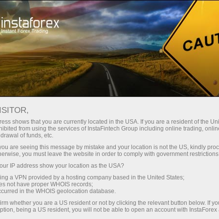
Открыть торговый счёт
Торговые платформы
ачинающим
Инвесторам
Партнерам
Промоа
део новости
ISITOR,
ess shows that you are currently located in the USA. If you are a resident of the Uni
ibited from using the services of InstaFintech Group including online trading, online
вести деньги
drawal of funds, etc.
k you are seeing this message by mistake and your location is not the US, kindly pro
herwise, you must leave the website in order to comply with government restrictions
ur IP address show your location as the USA?
sing a VPN provided by a hosting company based in the United States;
yed
oes not have proper WHOIS records;
occurred in the WHOIS geolocation database.
irm whether you are a US resident or not by clicking the relevant button below. If y
ption, being a US resident, you will not be able to open an account with InstaForex