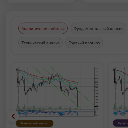
ИнстаФорекс ТВ, в котором расс
о секретах успеха компании на
российском рынке брокерских ус
Аналитические обзоры
Фундаментальный анализ
Технический анализ
Горячий прогноз
Фундам
Технический анализ