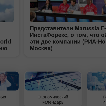
Представители Marussia F-
ИнстаФорекс, о том, что 
orld
эти две компании (РИА-Но
цию
Москва)
ток
жер
вью
Экономический
Г
календарь
И