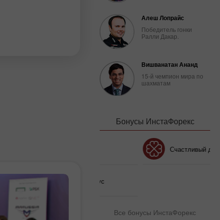
Алеш Лопрайс
Победитель гонки
Ралли Дакар.
Вишванатан Ананд
15-й чемпион мира по
шахматам
Бонусы ИнстаФорекс
Бонус 30%
Счастливый депозит
Клубный бонус
Все бонусы ИнстаФорекс