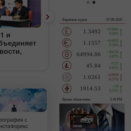
1 и
объединяет
вости,
еография с
нстаФорекс