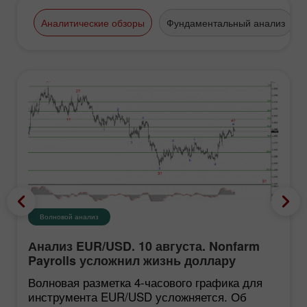
ИнстаФорекс имеет в столице
Таиланда несколько
Аналитические обзоры
Фундаментальный анализ
представительств, сотрудничая с
десятками тысяч трейдеров из этого
удивительного города.
Волновой анализ
Анализ EUR/USD. 10 августа. Nonfarm
Payrolls усложнил жизнь доллару
Волновая разметка 4-часового графика для
инструмента EUR/USD усложняется. Об