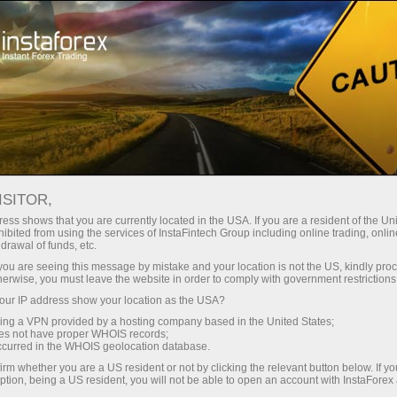
Трейдерам
Форекс аналитика
Форекс ТВ
Форекс-видео новости
ISITOR,
ess shows that you are currently located in the USA. If you are a resident of the Uni
ibited from using the services of InstaFintech Group including online trading, online
drawal of funds, etc.
k you are seeing this message by mistake and your location is not the US, kindly pro
herwise, you must leave the website in order to comply with government restrictions
ur IP address show your location as the USA?
счёт
Отк
sing a VPN provided by a hosting company based in the United States;
oes not have proper WHOIS records;
occurred in the WHOIS geolocation database.
ньги
О
irm whether you are a US resident or not by clicking the relevant button below. If y
ption, being a US resident, you will not be able to open an account with InstaForex