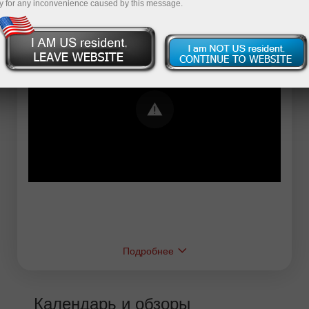
y for any inconvenience caused by this message.
Error loading YouTube: Video could not be
played
Подробнее
Календарь и обзоры