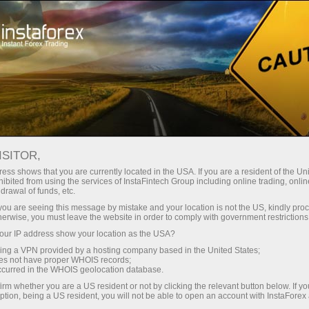
Трейдерам
Форекс аналитика
Форекс ТВ
Форекс-видео новости
ISITOR,
ess shows that you are currently located in the USA. If you are a resident of the Uni
ibited from using the services of InstaFintech Group including online trading, online
drawal of funds, etc.
k you are seeing this message by mistake and your location is not the US, kindly pro
herwise, you must leave the website in order to comply with government restrictions
ur IP address show your location as the USA?
счёт
Отк
sing a VPN provided by a hosting company based in the United States;
oes not have proper WHOIS records;
occurred in the WHOIS geolocation database.
ньги
О
irm whether you are a US resident or not by clicking the relevant button below. If y
ption, being a US resident, you will not be able to open an account with InstaForex