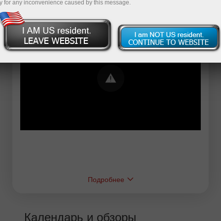
y for any inconvenience caused by this message.
Error loading YouTube: Video could not be
played
Подробнее
Календарь и обзоры