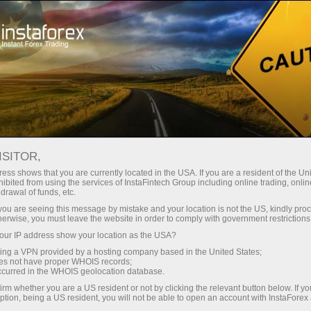
Трейдерам
Форекс аналитика
Форекс ТВ
Форекс-видео новости
ISITOR,
ess shows that you are currently located in the USA. If you are a resident of the Uni
ibited from using the services of InstaFintech Group including online trading, online
drawal of funds, etc.
k you are seeing this message by mistake and your location is not the US, kindly pro
herwise, you must leave the website in order to comply with government restrictions
ur IP address show your location as the USA?
счет
sing a VPN provided by a hosting company based in the United States;
oes not have proper WHOIS records;
occurred in the WHOIS geolocation database.
ет
irm whether you are a US resident or not by clicking the relevant button below. If y
ption, being a US resident, you will not be able to open an account with InstaForex