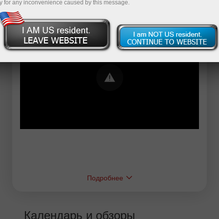
y for any inconvenience caused by this message.
Error loading YouTube: Video could not be
played
Подробнее
Календарь и обзоры