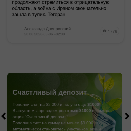
продолжают стремиться в отрицательную
область, а война с Ираном окончательно
зашла в тупик. Тегеран
Александр Днепровский
1776
20:06 2026-08-06 +02:00
Счастливый депозит
Пополни счет на $3 000 и получи еще
$1000
!
В августе мы проводим розыгрыш
$1000
в рамках
акции "Счастливый депозит"!
Пополнив счет на сумму не менее $3 000, вы
автоматически становитесь участником акции.