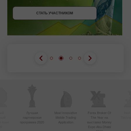
СТАТЬ УЧАСТНИКОМ
СТАТЬ УЧАСТНИКОМ
ПОЛУЧИТЬ БОНУС
СТАТЬ УЧАСТНИКОМ
ый
Лучшая
Most Innovative
Forex Broker Of
Best
вный
партнерская
Mobile Trading
The Year на
Techno
в Азии
программа 2020
Application
выставке Money
20
Expo Abu Dhabi