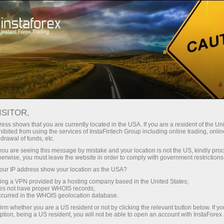
Трейдерам
Форекс аналитика
Форекс ТВ
Форекс-видео новости
ISITOR,
ess shows that you are currently located in the USA. If you are a resident of the Uni
ibited from using the services of InstaFintech Group including online trading, online
drawal of funds, etc.
k you are seeing this message by mistake and your location is not the US, kindly pro
herwise, you must leave the website in order to comply with government restrictions
ur IP address show your location as the USA?
счёт
Отк
sing a VPN provided by a hosting company based in the United States;
oes not have proper WHOIS records;
occurred in the WHOIS geolocation database.
ньги
О
irm whether you are a US resident or not by clicking the relevant button below. If y
ption, being a US resident, you will not be able to open an account with InstaForex