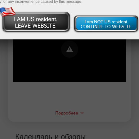
y for any inconvenience caused by this message.
Error loading YouTube: Video could not be
played
Подробнее
Календарь и обзоры