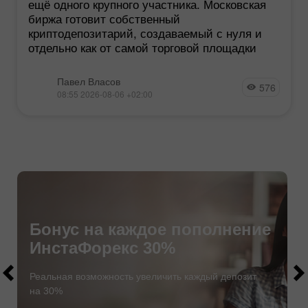
ещё одного крупного участника. Московская
биржа готовит собственный
криптодепозитарий, создаваемый с нуля и
отдельно как от самой торговой площадки
Павел Власов
576
08:55 2026-08-06 +02:00
Большая пятерка
Бонус на каждое пополнение
от ИнстаФорекс
ИнстаФорекс 30%
$1000
$1000
ИнстаФорекс продолжает претворять
Реальная возможность увеличить каждый депозит
в жизнь ваши самые смелые мечты.
на 30%