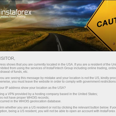
Трейдерам
Форекс аналитика
Форекс ТВ
ИнстаФорекс ТВ События
ISITOR,
ess shows that you are currently located in the USA. If you are a resident of the Uni
ИнстаФорекс ТВ
ibited from using the services of InstaFintech Group including online trading, online
drawal of funds, etc.
События
k you are seeing this message by mistake and your location is not the US, kindly pro
herwise, you must leave the website in order to comply with government restrictions
ur IP address show your location as the USA?
События — это актуальные репортажи о
sing a VPN provided by a hosting company based in the United States;
жизни за пределами торгового терминала.
oes not have proper WHOIS records;
occurred in the WHOIS geolocation database.
irm whether you are a US resident or not by clicking the relevant button below. If y
ption, being a US resident, you will not be able to open an account with InstaForex