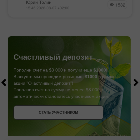
Юрий Толин
1582
15:46 2026-08-07 +02:00
Счастливый депозит
Пополни счет на $3 000 и получи еще
$1000
!
В августе мы проводим розыгрыш
$1000
в рамках
акции "Счастливый депозит"!
Пополнив счет на сумму не менее $3 000, вы
автоматически становитесь участником акции.
СТАТЬ УЧАСТНИКОМ
СТАТЬ УЧАСТНИКОМ
ПОЛУЧИТЬ БОНУС
СТАТЬ УЧАСТНИКОМ