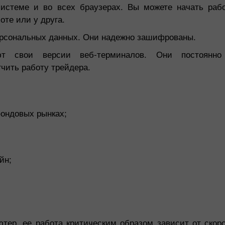
истеме и во всех браузерах. Вы можете начать рабо
те или у друга.
персональных данных. Они надежно зашифрованы.
ют свои версии веб-терминалов. Они постоянн
чить работу трейдера.
фондовых рынках;
йн;
ютер, ее работа критическим образом зависит от скор