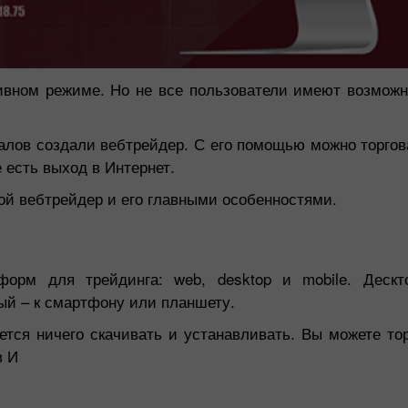
ивном режиме. Но не все пользователи имеют возможн
лов создали вебтрейдер. С его помощью можно торгов
 есть выход в Интернет.
й вебтрейдер и его главными особенностями.
форм для трейдинга: web, desktop и mobile. Дескт
Бонус 30%
Счастливый депозит
ый – к смартфону или планшету.
ется ничего скачивать и устанавливать. Вы можете то
Клубный бонус
в И