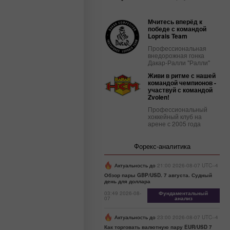
Мчитесь вперёд к
победе с командой
Loprais Team
Профессиональная
внедорожная гонка
Дакар-Ралли "Ралли"
Живи в ритме с нашей
командой чемпионов -
участвуй с командой
Zvolen!
Профессиональный
хоккейный клуб на
арене с 2005 года
Форекс-аналитика
Актуальность до
21:00 2026-08-07 UTC--4
Обзор пары GBP/USD. 7 августа. Судный
день для доллара
03:49 2026-08-
Фундаментальный
07
анализ
Актуальность до
23:00 2026-08-07 UTC--4
Как торговать валютную пару EUR/USD 7