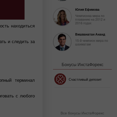
Юлия Ефимова
Чемпионка мира по
плаванию на 2012 и
2016 годах
ость находиться
Вишванатан Ананд
ать и следить за
15-й чемпион мира по
шахматам
Бонусы ИнстаФорекс
опный терминал
Бонус 30%
Счастливый депозит
рговать с любого
Клубный бонус
Все бонусы ИнстаФорекс