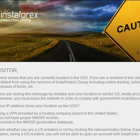
Открыть торговый счёт
Торговые платформы
ачинающим
Инвесторам
Партнерам
Промоа
aForex WebTrader: веб-терминалы
ISITOR,
ess shows that you are currently located in the USA. If you are a resident of the Uni
10.04.2023 16:07
ibited from using the services of InstaFintech Group including online trading, online
drawal of funds, etc.
 и InstaForex WebTrader: веб-терминалы
k you are seeing this message by mistake and your location is not the US, kindly pro
herwise, you must leave the website in order to comply with government restrictions
ur IP address show your location as the USA?
sing a VPN provided by a hosting company based in the United States;
oes not have proper WHOIS records;
occurred in the WHOIS geolocation database.
irm whether you are a US resident or not by clicking the relevant button below. If y
ption, being a US resident, you will not be able to open an account with InstaForex