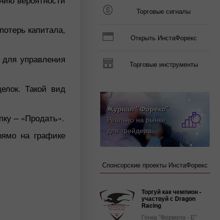
Торговые сигналы
потерь капитала,
Открыть ИнстаФорекс
 для управления
Торговые инструменты
елок. Такой вид
Журнал "Форекс"
пку – «Продать».
Реально на рынке
для трейдера
рямо на графике
Спонсорские проекты ИнстаФорекс
Торгуй как чемпион -
участвуй с Dragon
Racing
Гонка "Формула - Е"