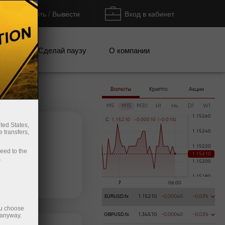
Пополнить / Вывести
Вход в кабинет
кции
Сделай паузу
О компании
Валюты
Крипто
Акции
M5
M15
M30
H1
H4
D1
W1
C
1
.
1
5
2
1
0
-
0
.
0
0
0
1
0
(
-
0
.
0
1
%
)
ted States,
 transfers,
ceed to the
.
Пополнить счёт
Вывести деньги
EURUSD.fx
1.15210
-0.00040
-0.03%
ou choose
 anyway.
GBPUSD.fx
1.34510
-0.00040
-0.03%