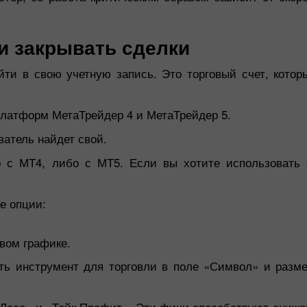
 и закрывать сделки
ти в свою учетную запись. Это торговый счет, котор
платформ МетаТрейдер 4 и МетаТрейдер 5.
ватель найдет свой.
о с МТ4, либо с МТ5. Если вы хотите использовать
е опции:
вом графике.
ть инструмент для торговли в поле «Символ» и разме
Лосс» и «Тейк Профит». Эти фичи способствуют сниже