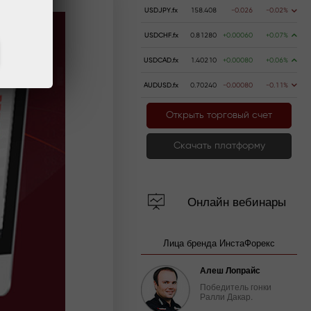
USDJPY.fx
158.408
-0.026
-0.02%
USDCHF.fx
0.81280
+0.00060
+0.07%
USDCAD.fx
1.40210
+0.00080
+0.06%
AUDUSD.fx
0.70240
-0.00080
-0.11%
Открыть торговый счет
Скачать платформу
Онлайн вебинары
Лица бренда ИнстаФорекс
Алеш Лопрайс
Победитель гонки
Ралли Дакар.