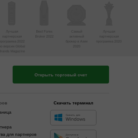
Лучшая
Best Forex
Самый
Лучшая
партнерская
Broker 2022
активный
партнерская
программа 2022
брокер в Азии
программа 2020
по версии Global
2020
Brands Magazine
Открыть торговый счет
ров
Скачать терминал
аница
я
ртнера
ва для партнеров