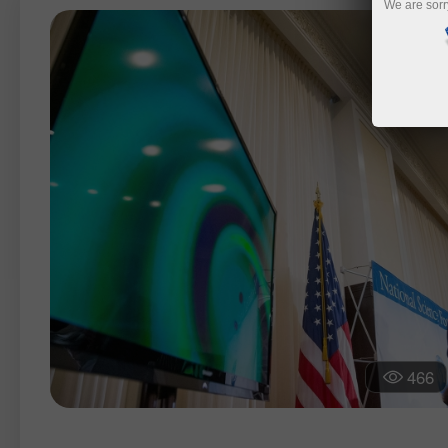
We are sorr
466