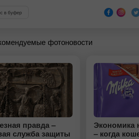
с в буфер
екомендуемые фотоновости
езная правда –
Экономика 
вая служба защиты
– когда ко