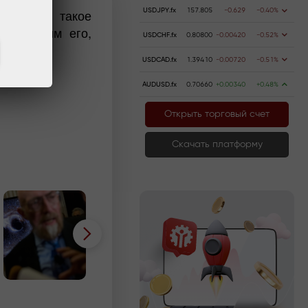
ы, что такое
USDJPY.fx
157.805
-0.629
-0.40%
вершившим его,
USDCHF.fx
0.80800
-0.00420
-0.52%
USDCAD.fx
1.39410
-0.00720
-0.51%
AUDUSD.fx
0.70660
+0.00340
+0.48%
Открыть торговый счет
Скачать платформу