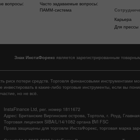
ые вопросы:
Часто задаваемые вопросы:
ПАММ-система
Сотруднич
Карьера
Для прессы
Знак ИнстаФорекс
является зарегистрированным товарны
сть риск потери средств. Торговля финансовыми инструментами м
не инвестировать в какие-либо торговые инструменты, если вы пон
частие, но не всё.
InstaFinance Ltd, рег. номер 1811672
Адрес: Британские Виргинские острова, Тортола, г. Роуд, Главная
Торговая лицензия SIBA/L/14/1082 органа BVI FSC
Права защищены для торговли ИнстаФорекс, торговая марка зар