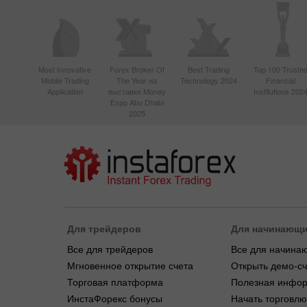
Most Innovative
Forex Broker Of
Best Trading
Top 100 Truste
Mobile Trading
The Year на
Technology 2024
Financial
Application
выставке Money
Institutions 202
Expo Abu Dhabi
2025
Для трейдеров
Для начинающ
Все для трейдеров
Все для начина
Мгновенное открытие счета
Открыть демо-сч
Торговая платформа
Полезная инфо
ИнстаФорекс бонусы
Начать торговлю