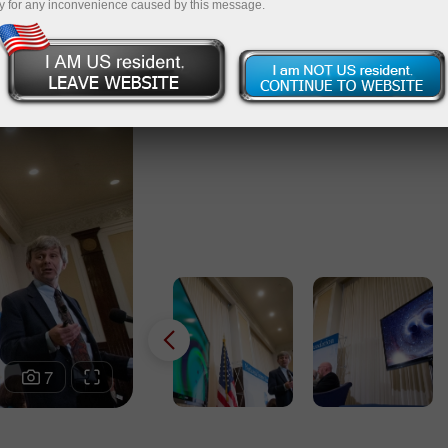
y for any inconvenience caused by this message.
В научном обществе уверен
открытие позволит ученым, со
получить Нобелевскую премию.
7