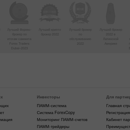
d
Лучший Форекс-
Лучший крипто
Лучший брокер
Лучший брокер
брокер по
брокер 2022
по
2022 в
4
итогам саммита
обслуживанию
Латинской
Forex Traders
2022
Америке
Dubai–2023
их
Инвесторы
Для партне
ющих
ПАММ-система
Главная стр
ет
Система ForexCopy
Регистраци
рмация
Мониторинг ПАММ-счетов
Кабинет па
ПАММ-трейдеры
Преимущест