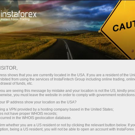
Открыть торговый счёт
Торговые платформы
ачинающим
Инвесторам
Партнерам
Промоа
ISITOR,
ess shows that you are currently located in the USA. If you are a resident of the Uni
ibited from using the services of InstaFintech Group including online trading, online
drawal of funds, etc.
ь демосчет
k you are seeing this message by mistake and your location is not the US, kindly pro
herwise, you must leave the website in order to comply with government restrictions
ur IP address show your location as the USA?
тационных детекторах LIGO, стало известно 11 феврал
sing a VPN provided by a hosting company based in the United States;
oes not have proper WHOIS records;
occurred in the WHOIS geolocation database.
irm whether you are a US resident or not by clicking the relevant button below. If y
ption, being a US resident, you will not be able to open an account with InstaForex