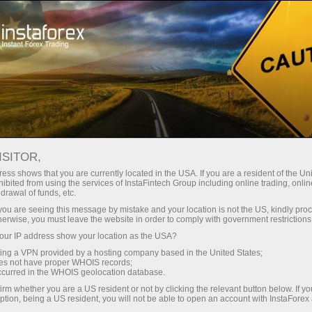
Трейдерам
Форекс аналитика
Фотоновости
ISITOR,
ess shows that you are currently located in the USA. If you are a resident of the Uni
ibited from using the services of InstaFintech Group including online trading, online
drawal of funds, etc.
06:59 2025-05-29
k you are seeing this message by mistake and your location is not the US, kindly pro
herwise, you must leave the website in order to comply with government restrictions
ur IP address show your location as the USA?
КОГДА ДОЛГИ ВЫШЕ ГОЛОВЫ:
sing a VPN provided by a hosting company based in the United States;
ПЯТЬ СТРАН С САМОЙ ТЯЖЕЛОЙ
oes not have proper WHOIS records;
occurred in the WHOIS geolocation database.
ДОЛГОВОЙ НАГРУЗКОЙ
irm whether you are a US resident or not by clicking the relevant button below. If y
ption, being a US resident, you will not be able to open an account with InstaForex