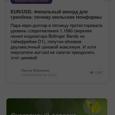
Фундаментальный анализ
EUR/USD. Финальный аккорд для
гринбека: почему июльские Нонфармы
еще хуже, чем кажутся
Пара евро-доллар в пятницу протестировала
уровень сопротивления 1,1580 (верхняя
линия индикатора Bollinger Bands на
таймфрейме D1), попутно обновив
двухмесячный ценовой максимум. И хотя
покупатели eur/usd не смогли преодолеть
этот ценовой
Ирина Манзенко
1297
12:49 2026-08-08 +02:00