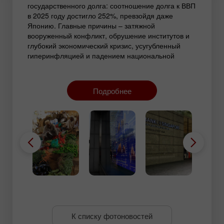
государственного долга: соотношение долга к ВВП
в 2025 году достигло 252%, превзойдя даже
Японию. Главные причины – затяжной
вооруженный конфликт, обрушение институтов и
глубокий экономический кризис, усугубленный
гиперинфляцией и падением национальной
валюты. Ограниченный доступ к международному
финансированию и слабая фискальная база
делают ситуацию почти неконтролируемой. В этих
Подробнее
условиях риск дефолта и полного экономического
краха остается крайне высоким.
К списку фотоновостей