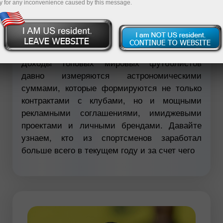
y for any inconvenience caused by this message.
Открыть демосчет
Доходы топовых мировых футболистов
давно измеряются астрономическими
суммами, которые формируются не только
контрактами с клубами, но и мощными
рекламными соглашениями, имиджевыми
проектами и личными брендами. Давайте
узнаем, кто из спортсменов заработал
больше всего в текущем году и за счет чего