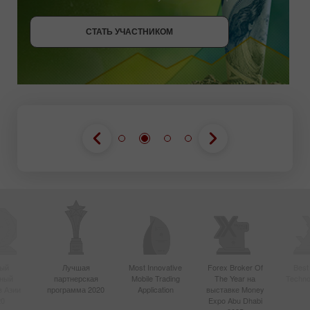
СТАТЬ УЧАСТНИКОМ
СТАТЬ УЧАСТНИКОМ
ПОЛУЧИТЬ БОНУС
СТАТЬ УЧАСТНИКОМ
ый
Лучшая
Most Innovative
Forex Broker Of
Best
вный
партнерская
Mobile Trading
The Year на
Techno
в Азии
программа 2020
Application
выставке Money
20
Expo Abu Dhabi