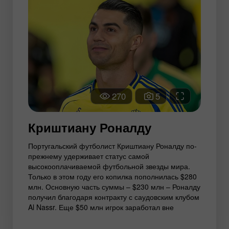
270
5
Криштиану Роналду
Португальский футболист Криштиану Роналду по-
прежнему удерживает статус самой
высокооплачиваемой футбольной звезды мира.
Только в этом году его копилка пополнилась $280
млн. Основную часть суммы – $230 млн – Роналду
получил благодаря контракту с саудовским клубом
Al Nassr. Еще $50 млн игрок заработал вне
футбольного поля, развивая собственный бренд
CR7, сеть гостиниц и фитнес-клубов, а также