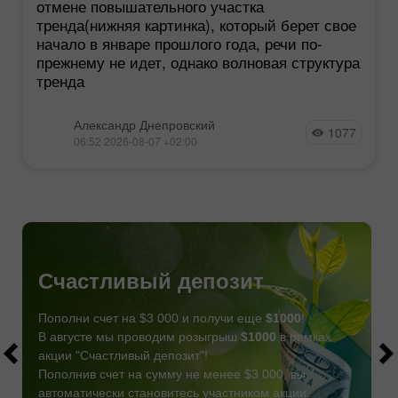
отмене повышательного участка
тренда(нижняя картинка), который берет свое
начало в январе прошлого года, речи по-
прежнему не идет, однако волновая структура
тренда
Александр Днепровский
1077
06:52 2026-08-07 +02:00
Счастливый депозит
Пополни счет на $3 000 и получи еще
$1000
!
В августе мы проводим розыгрыш
$1000
в рамках
акции "Счастливый депозит"!
Пополнив счет на сумму не менее $3 000, вы
автоматически становитесь участником акции.