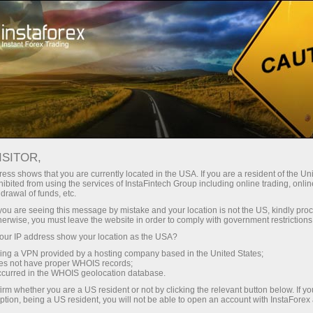
Трейдерам
Форекс аналитика
Фотоновости
ISITOR,
ess shows that you are currently located in the USA. If you are a resident of the Uni
ibited from using the services of InstaFintech Group including online trading, online
drawal of funds, etc.
08:52 2025-10-16
k you are seeing this message by mistake and your location is not the US, kindly pro
herwise, you must leave the website in order to comply with government restrictions
ur IP address show your location as the USA?
ПЯТЬ ФУТБОЛИСТОВ С САМЫМИ
sing a VPN provided by a hosting company based in the United States;
ВЫСОКИМИ ДОХОДАМИ
oes not have proper WHOIS records;
occurred in the WHOIS geolocation database.
irm whether you are a US resident or not by clicking the relevant button below. If y
ption, being a US resident, you will not be able to open an account with InstaForex
Открыть торговый счет