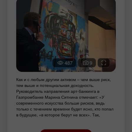
487
9
Как и с любым другим активом – чем выше риск,
тем выше и потенциальная доходность.
Руководитель направления арт-банкинга в
Газпромбанке Марина Ситнина отмечает: «У
современного искусства больше рисков, ведь
только с течением времени будет ясно, кто попал
в будущее, «в которое берут не всех». Так,
картину художника Жан-Мишеля Баския «Без
названия» продали за $110,5 млн на аукционе. За