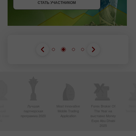
СТАТЬ УЧАСТНИКОМ
ый
Лучшая
Most Innovative
Forex Broker Of
Best
вный
партнерская
Mobile Trading
The Year на
Techno
в Азии
программа 2020
Application
выставке Money
20
Expo Abu Dhabi
2025