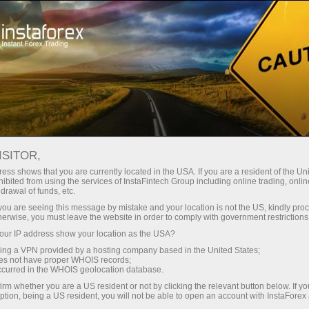
Трейдерам
Форекс аналитика
Фотоновости
ISITOR,
ess shows that you are currently located in the USA. If you are a resident of the Uni
ibited from using the services of InstaFintech Group including online trading, online
drawal of funds, etc.
15:12 2017-11-08
k you are seeing this message by mistake and your location is not the US, kindly pro
herwise, you must leave the website in order to comply with government restrictions
ur IP address show your location as the USA?
ИНВЕСТИЦИИ В ИСКУССТВО:
sing a VPN provided by a hosting company based in the United States;
СОВЕТЫ ЭКСПЕРТОВ
oes not have proper WHOIS records;
occurred in the WHOIS geolocation database.
irm whether you are a US resident or not by clicking the relevant button below. If y
ption, being a US resident, you will not be able to open an account with InstaForex
счет