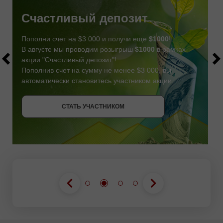
Счастливый депозит
Пополни счет на $3 000 и получи еще
$1000
!
В августе мы проводим розыгрыш
$1000
в рамках
акции "Счастливый депозит"!
Пополнив счет на сумму не менее $3 000, вы
автоматически становитесь участником акции.
СТАТЬ УЧАСТНИКОМ
СТАТЬ УЧАСТНИКОМ
ПОЛУЧИТЬ БОНУС
СТАТЬ УЧАСТНИКОМ