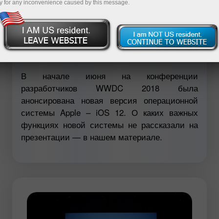
y for any inconvenience caused by this message.
Открыть торговый счет
Открыть демосчет
В начале июня на конференции
разработчиков WWDC 2018 была
анонсирована новая версия операционной
системы Apple – iOS 12. О каких важных
функциях новой системы не рассказали на
презентации — в нашем материале.