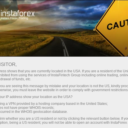
Трейдерам
Форекс аналитика
Фотоновости
ISITOR,
ess shows that you are currently located in the USA. If you are a resident of the Uni
ibited from using the services of InstaFintech Group including online trading, online
drawal of funds, etc.
16:10 2018-06-15
k you are seeing this message by mistake and your location is not the US, kindly pro
herwise, you must leave the website in order to comply with government restrictions
ur IP address show your location as the USA?
СЕКРЕТЫ IOS 12: ЧТО НЕ ВОШЛО
sing a VPN provided by a hosting company based in the United States;
В ОФИЦИАЛЬНУЮ ПРЕЗЕНТАЦИЮ
oes not have proper WHOIS records;
occurred in the WHOIS geolocation database.
APPLE
irm whether you are a US resident or not by clicking the relevant button below. If y
ption, being a US resident, you will not be able to open an account with InstaForex