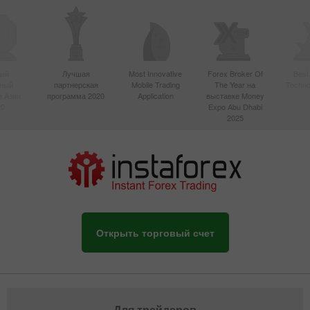
ый
Лучшая
Most Innovative
Forex Broker Of
Best
вный
партнерская
Mobile Trading
The Year на
Techno
в Азии
программа 2020
Application
выставке Money
20
Expo Abu Dhabi
2025
Открыть торговый счет
Для трейдеров