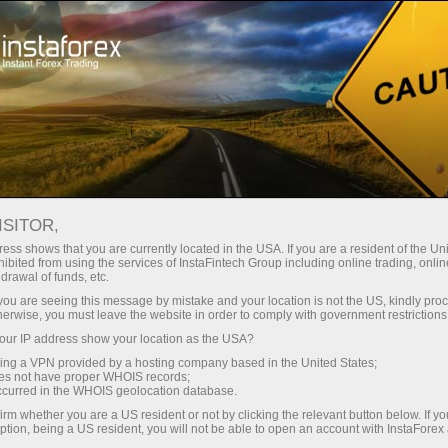
Трейдерам
Форекс аналитика
Фотоновости
ISITOR,
ess shows that you are currently located in the USA. If you are a resident of the Uni
ibited from using the services of InstaFintech Group including online trading, online
drawal of funds, etc.
15:14 2015-12-07
k you are seeing this message by mistake and your location is not the US, kindly pro
herwise, you must leave the website in order to comply with government restrictions
ur IP address show your location as the USA?
ВИЗИТ ДЖО БАЙДЕНА В КИЕВ
sing a VPN provided by a hosting company based in the United States;
oes not have proper WHOIS records;
occurred in the WHOIS geolocation database.
irm whether you are a US resident or not by clicking the relevant button below. If y
й счет
ption, being a US resident, you will not be able to open an account with InstaForex