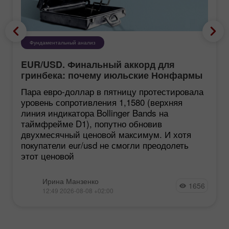
Фундаментальный анализ
EUR/USD. Финальный аккорд для
гринбека: почему июльские Нонфармы
еще хуже, чем кажутся
Пара евро-доллар в пятницу протестировала
уровень сопротивления 1,1580 (верхняя
линия индикатора Bollinger Bands на
таймфрейме D1), попутно обновив
двухмесячный ценовой максимум. И хотя
покупатели eur/usd не смогли преодолеть
этот ценовой
Ирина Манзенко
1656
12:49 2026-08-08 +02:00