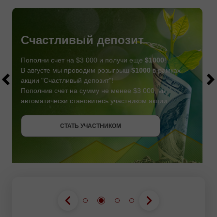
Счастливый депозит
Пополни счет на $3 000 и получи еще
$1000
!
В августе мы проводим розыгрыш
$1000
в рамках
акции "Счастливый депозит"!
Пополнив счет на сумму не менее $3 000, вы
автоматически становитесь участником акции.
СТАТЬ УЧАСТНИКОМ
СТАТЬ УЧАСТНИКОМ
ПОЛУЧИТЬ БОНУС
СТАТЬ УЧАСТНИКОМ