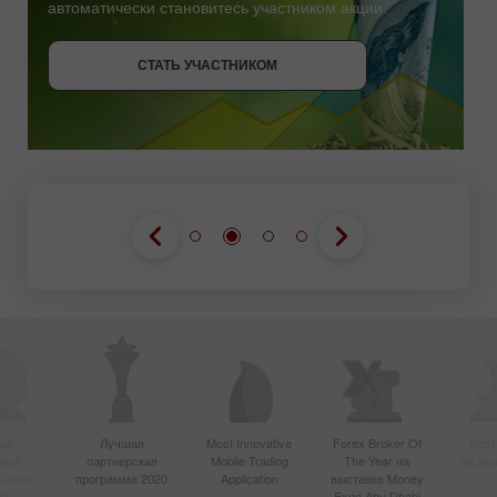
автоматически становитесь участником акции.
СТАТЬ УЧАСТНИКОМ
СТАТЬ УЧАСТНИКОМ
ПОЛУЧИТЬ БОНУС
СТАТЬ УЧАСТНИКОМ
ый
Лучшая
Most Innovative
Forex Broker Of
Best
вный
партнерская
Mobile Trading
The Year на
Techno
в Азии
программа 2020
Application
выставке Money
20
Expo Abu Dhabi