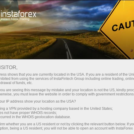
Трейдерам
Форекс аналитика
Фотоновости
ISITOR,
ess shows that you are currently located in the USA. If you are a resident of the Uni
ibited from using the services of InstaFintech Group including online trading, online
drawal of funds, etc.
13:02 2018-07-27
k you are seeing this message by mistake and your location is not the US, kindly pro
herwise, you must leave the website in order to comply with government restrictions
ur IP address show your location as the USA?
СОЦИАЛЬНЫЕ СЕТИ: ВЗГЛЯД ИЗ
sing a VPN provided by a hosting company based in the United States;
БУДУЩЕГО
oes not have proper WHOIS records;
occurred in the WHOIS geolocation database.
irm whether you are a US resident or not by clicking the relevant button below. If y
ption, being a US resident, you will not be able to open an account with InstaForex
счет