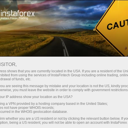
Трейдерам
Форекс аналитика
Форекс ТВ
Инстафорекс ТВ Интервью
ISITOR,
ess shows that you are currently located in the USA. If you are a resident of the Uni
Инстафорекс ТВ
ibited from using the services of InstaFintech Group including online trading, online
drawal of funds, etc.
Интервью
k you are seeing this message by mistake and your location is not the US, kindly pro
herwise, you must leave the website in order to comply with government restrictions
ur IP address show your location as the USA?
Знаменитые спортсмены и актеры
sing a VPN provided by a hosting company based in the United States;
раскрывают секреты успеха, известные
oes not have proper WHOIS records;
аналитики и признанные эксперты
occurred in the WHOIS geolocation database.
финансового мира рассуждают о тонкостях и
irm whether you are a US resident or not by clicking the relevant button below. If y
подводных камнях валютной торговли, а
ption, being a US resident, you will not be able to open an account with InstaForex