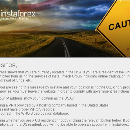
Трейдерам
Форекс обзоры
Торговый план
ISITOR,
28.10.2024: Аналитические
ess shows that you are currently located in the USA. If you are a resident of the Uni
ibited from using the services of InstaFintech Group including online trading, online
обзоры Форекс: Видеообзор рынка,
drawal of funds, etc.
торговые рекомендации, ответы на
k you are seeing this message by mistake and your location is not the US, kindly pro
herwise, you must leave the website in order to comply with government restrictions
вопросы
ur IP address show your location as the USA?
sing a VPN provided by a hosting company based in the United States;
oes not have proper WHOIS records;
occurred in the WHOIS geolocation database.
Открыть торговый счет
irm whether you are a US resident or not by clicking the relevant button below. If y
ption, being a US resident, you will not be able to open an account with InstaForex