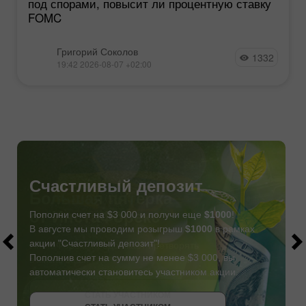
под спорами, повысит ли процентную ставку
FOMC
Григорий Соколов
1332
19:42 2026-08-07 +02:00
Счастливый депозит
Пополни счет на $3 000 и получи еще
$1000
!
В августе мы проводим розыгрыш
$1000
в рамках
акции "Счастливый депозит"!
Пополнив счет на сумму не менее $3 000, вы
автоматически становитесь участником акции.
СТАТЬ УЧАСТНИКОМ
СТАТЬ УЧАСТНИКОМ
ПОЛУЧИТЬ БОНУС