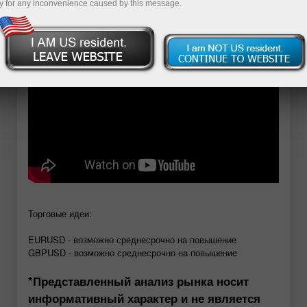
y for any inconvenience caused by this message.
Открыть демосчет
Торговые идеи:
EURUSD - возможно среднесрочно на повышение
GBPUSD - возможно среднесрочно на повышение
*Представленный анализ рынка носит
информативный характер и не является