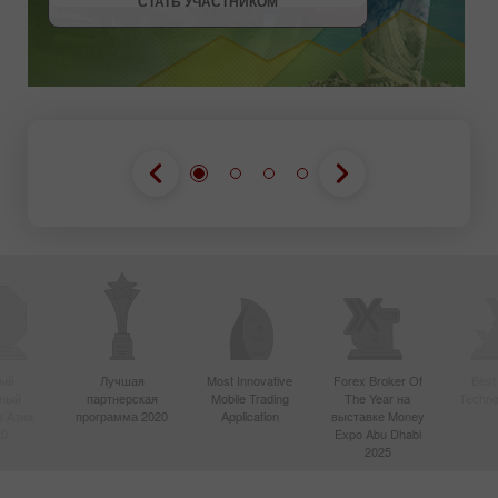
СТАТЬ УЧАСТНИКОМ
ый
Лучшая
Most Innovative
Forex Broker Of
Best
вный
партнерская
Mobile Trading
The Year на
Techno
в Азии
программа 2020
Application
выставке Money
20
Expo Abu Dhabi
2025