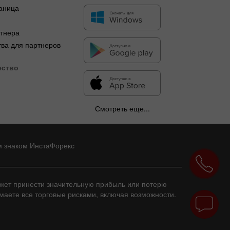
аница
я
ртнера
ва для партнеров
ество
Смотреть еще...
м знаком ИнстаФорекс
ожет принести значительную прибыль или потерю
имаете все торговые рисками, включая возможности.