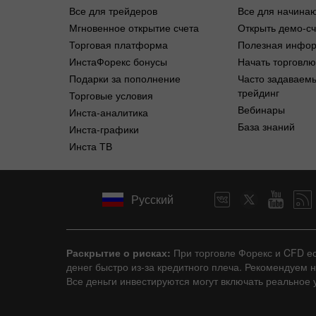
Все для трейдеров
Все для начина
Мгновенное открытие счета
Открыть демо-сч
Торговая платформа
Полезная инфо
ИнстаФорекс бонусы
Начать торговлю
Подарки за пополнение
Часто задаваем
трейдинг
Торговые условия
Вебинары
Инста-аналитика
База знаний
Инста-графики
Инста ТВ
Русский
Раскрытие о рисках:
При торговле Форекс и CFD е
денег быстро из-за кредитного плеча. Рекомендуем 
Все деньги инвестируются могут включать реальное у