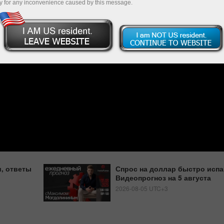
y for any inconvenience caused by this message.
, ответы
Спрос на доллар быстро испа
Видеопрогноз на 5 августа
2026-08-05 UTC+3