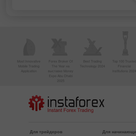
Most Innovative
Forex Broker Of
Best Trading
Top 100 Truste
Mobile Trading
The Year на
Technology 2024
Financial
Application
выставке Money
Institutions 202
Expo Abu Dhabi
2025
Для трейдеров
Для начинающ