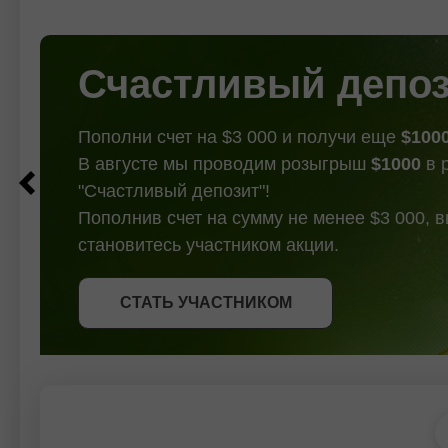
Оманом по ключевым аспектам
паузо
судоходства в Ормузском проливе.
Новый согласованный маршрут
будет носить временный характер и
Счастливый депо
просуществует
Пополни счет на $3 000 и получи еще
$100
В августе мы проводим розыгрыш
$1000
в 
"Счастливый депозит"!
Пополнив счет на сумму не менее $3 000, 
становитесь участником акции.
СТАТЬ УЧАСТНИКОМ
СТАТЬ УЧАСТНИКОМ
ПОЛУЧИТЬ БОНУС
СТАТЬ УЧАСТНИКОМ