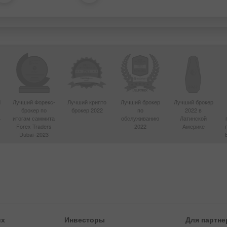
d
Лучший Форекс-
Лучший крипто
Лучший брокер
Лучший брокер
брокер по
брокер 2022
по
2022 в
4
итогам саммита
обслуживанию
Латинской
Forex Traders
2022
Америке
Dubai–2023
их
Инвесторы
Для партне