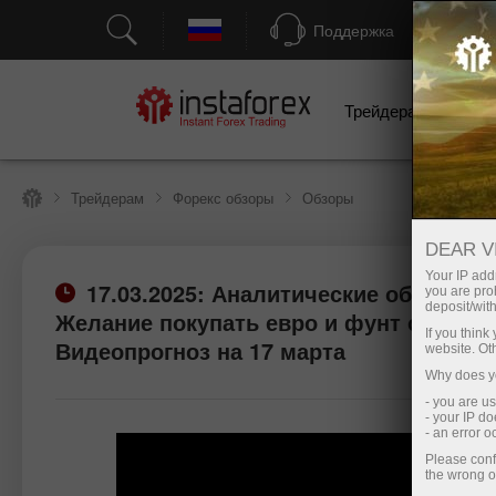
Поддержка
Трейдерам
Н
Трейдерам
Форекс обзоры
Обзоры
DEAR V
Your IP addr
17.03.2025: Аналитические обзоры Ф
you are proh
deposit/with
Желание покупать евро и фунт остаетс
If you thin
Видеопрогноз на 17 марта
website. Ot
Why does yo
- you are u
- your IP d
- an error 
Please conf
the wrong o