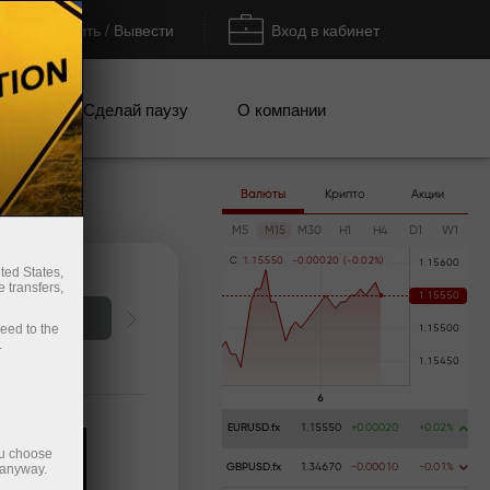
Пополнить / Вывести
Вход в кабинет
кции
Сделай паузу
О компании
Валюты
Крипто
Акции
M5
M15
M30
H1
H4
D1
W1
C
1
.
1
5
5
5
0
-
0
.
0
0
0
2
0
(
-
0
.
0
2
%
)
ted States,
 transfers,
 демосчет
ceed to the
.
EURUSD.fx
1.15550
+0.00020
+0.02%
ou choose
 anyway.
GBPUSD.fx
1.34670
-0.00010
-0.01%