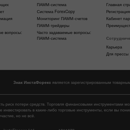
ющих
ПАММ-система
Главная стр
ет
Система ForexCopy
Регистраци
рмация
Мониторинг ПАММ-счетов
Кабинет па
ПАММ-трейдеры
Преимущест
ые вопросы:
Часто задаваемые вопросы:
ПАММ-система
Сотруднич
Карьера
Для прессы
Знак ИнстаФорекс
является зарегистрированным товарны
сть риск потери средств. Торговля финансовыми инструментами м
не инвестировать в какие-либо торговые инструменты, если вы пон
частие, но не всё.