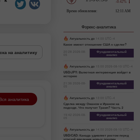
Форекс-аналитика
Актуальность до
14:00 UTC--4
Какое имеют отношение США к сделке?
ска на аналитику
20:28 2026-08-
Фундаментальный
05
анализ
Актуальность до
15:00 2026-08-10 UTC--4
USD/JPY: Валютная интервенция войдет в
историю
21:36 2026-08-
Фундаментальный
05
анализ
Актуальность до
13:00 UTC--4
Вся аналитика
Сделка между Оманом и Ираном на
подходе. Что получит Трамп? Часть 2
19:42 2026-08-
Фундаментальный
05
анализ
Актуальность до
14:00 2026-08-10 UTC--4
USD/CAD: Канада удивляет ростом перед
угрозой введения новых пошлин