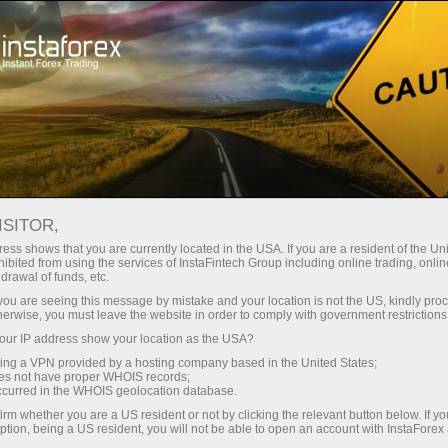
Открыть торговый счёт
Торговые платформы
ачинающим
Инвесторам
Партнерам
Промоа
ISITOR,
ess shows that you are currently located in the USA. If you are a resident of the Uni
орекс:
ibited from using the services of InstaFintech Group including online trading, online
drawal of funds, etc.
я.
Открыть торговый счет
Открыть
k you are seeing this message by mistake and your location is not the US, kindly pro
herwise, you must leave the website in order to comply with government restrictions
ur IP address show your location as the USA?
sing a VPN provided by a hosting company based in the United States;
oes not have proper WHOIS records;
occurred in the WHOIS geolocation database.
irm whether you are a US resident or not by clicking the relevant button below. If y
ption, being a US resident, you will not be able to open an account with InstaForex