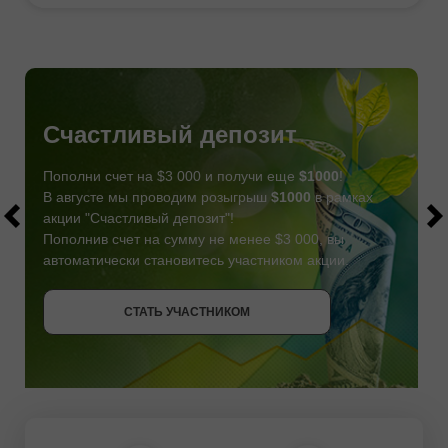
Счастливый депозит
Пополни счет на $3 000 и получи еще
$1000
!
В августе мы проводим розыгрыш
$1000
в рамках
акции "Счастливый депозит"!
Пополнив счет на сумму не менее $3 000, вы
автоматически становитесь участником акции.
СТАТЬ УЧАСТНИКОМ
СТАТЬ УЧАСТНИКОМ
ПОЛУЧИТЬ БОНУС
СТАТЬ УЧАСТНИКОМ