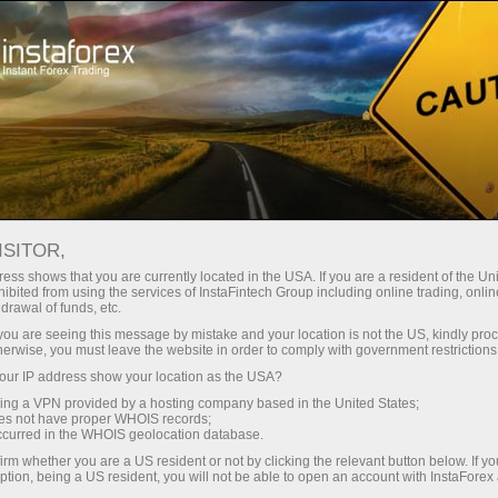
Трейдерам
Форекс обзоры
Обзоры
ISITOR,
17.04.2025: Аналитические
ess shows that you are currently located in the USA. If you are a resident of the Uni
ibited from using the services of InstaFintech Group including online trading, online
обзоры Форекс: Даже Пауэлл не
drawal of funds, etc.
помог доллару. Видеопрогноз на 17
k you are seeing this message by mistake and your location is not the US, kindly pro
herwise, you must leave the website in order to comply with government restrictions
апреля
ur IP address show your location as the USA?
sing a VPN provided by a hosting company based in the United States;
oes not have proper WHOIS records;
occurred in the WHOIS geolocation database.
Открыть торговый счет
irm whether you are a US resident or not by clicking the relevant button below. If y
ption, being a US resident, you will not be able to open an account with InstaForex