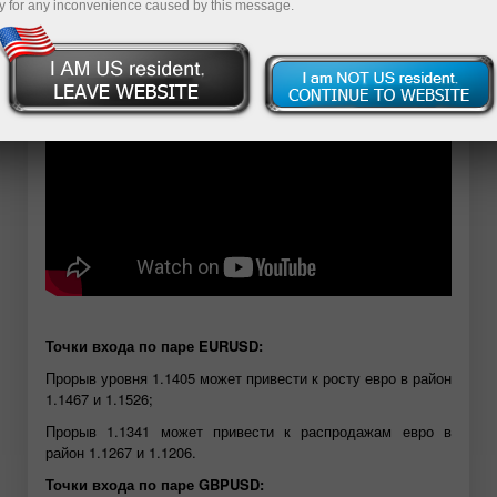
y for any inconvenience caused by this message.
Открыть демосчет
Точки входа по паре EURUSD:
Прорыв уровня 1.1405 может привести к росту евро в район
1.1467 и 1.1526;
Прорыв 1.1341 может привести к распродажам евро в
район 1.1267 и 1.1206.
Точки входа по паре GBPUSD: