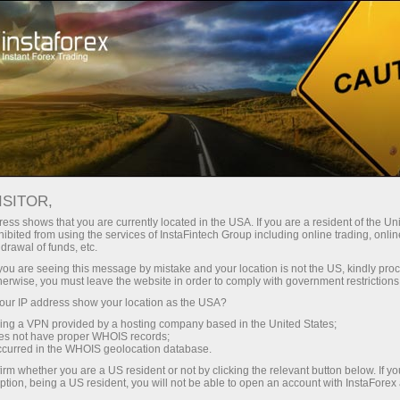
Трейдерам
Форекс обзоры
Торговый план
ISITOR,
21.05.2025: Аналитические
ess shows that you are currently located in the USA. If you are a resident of the Uni
ibited from using the services of InstaFintech Group including online trading, online
обзоры Форекс: Видеообзор рынка,
drawal of funds, etc.
торговые рекомендации, ответы на
k you are seeing this message by mistake and your location is not the US, kindly pro
herwise, you must leave the website in order to comply with government restrictions
вопросы.
ur IP address show your location as the USA?
sing a VPN provided by a hosting company based in the United States;
oes not have proper WHOIS records;
occurred in the WHOIS geolocation database.
Открыть торговый счет
irm whether you are a US resident or not by clicking the relevant button below. If y
ption, being a US resident, you will not be able to open an account with InstaForex