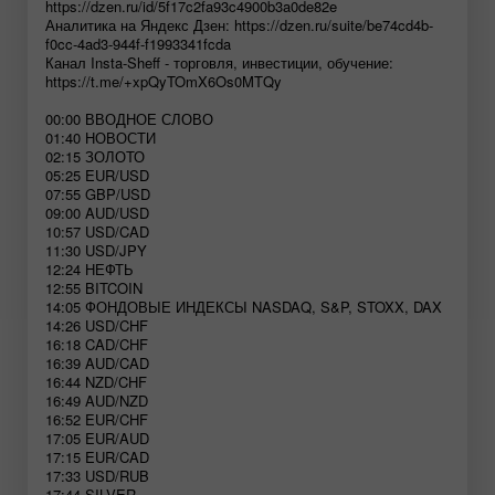
https://dzen.ru/id/5f17c2fa93c4900b3a0de82e
Аналитика на Яндекс Дзен: https://dzen.ru/suite/be74cd4b-
f0cc-4ad3-944f-f1993341fcda
Канал Insta-Sheff - торговля, инвестиции, обучение:
https://t.me/+xpQyTOmX6Os0MTQy
00:00 ВВОДНОЕ СЛОВО
01:40 НОВОСТИ
02:15 ЗОЛОТО
05:25 EUR/USD
07:55 GBP/USD
09:00 AUD/USD
10:57 USD/CAD
11:30 USD/JPY
12:24 НЕФТЬ
12:55 BITCOIN
14:05 ФОНДОВЫЕ ИНДЕКСЫ NASDAQ, S&P, STOXX, DAX
14:26 USD/CHF
16:18 CAD/CHF
16:39 AUD/CAD
16:44 NZD/CHF
16:49 AUD/NZD
16:52 EUR/CHF
17:05 EUR/AUD
17:15 EUR/CAD
17:33 USD/RUB
17:44 SILVER