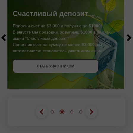
Счастливый депозит
Пополни счет на $3 000 и получи еще
$1000
!
В августе мы проводим розыгрыш
$1000
в рамках
акции "Счастливый депозит"!
Пополнив счет на сумму не менее $3 000, вы
автоматически становитесь участником акции.
СТАТЬ УЧАСТНИКОМ
СТАТЬ УЧАСТНИКОМ
ПОЛУЧИТЬ БОНУС
СТАТЬ УЧАСТНИКОМ