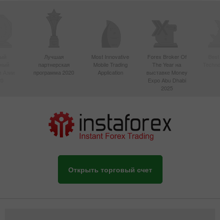
ый
Лучшая
Most Innovative
Forex Broker Of
Best
вный
партнерская
Mobile Trading
The Year на
Techno
в Азии
программа 2020
Application
выставке Money
20
Expo Abu Dhabi
2025
Открыть торговый счет