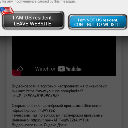
y for any inconvenience caused by this message.
Открыть демосчет
Видеоновости о торговых настроениях на финансовых
рынках: https://www.youtube.com/playlist?
list=PL75EC64B7B2FC1B37
Открыть счёт по партнёрской программе Шевченко:
https://ifxpr.com/4dAY89Z
Телеграмм чат по вопросам партнёрской программы
Шевченко: https://t.me/+APF-ogWZZtA3YTU6
Видео-новости на Яндекс Дзен: