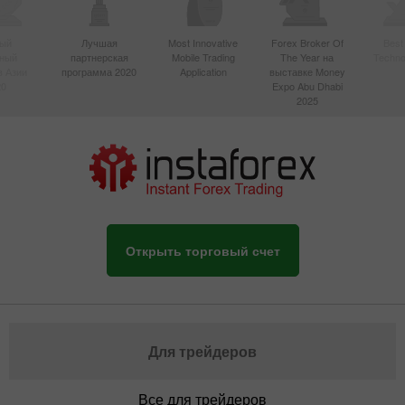
ый
Лучшая
Most Innovative
Forex Broker Of
Best
вный
партнерская
Mobile Trading
The Year на
Techno
в Азии
программа 2020
Application
выставке Money
20
Expo Abu Dhabi
2025
Открыть торговый счет
Для трейдеров
Все для трейдеров