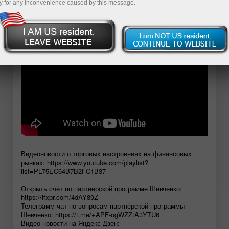
y for any inconvenience caused by this message.
Открыть демосчет
Видеоновости о торговых настроениях на финансовых
рынках: https://www.youtube.com/playlist?
list=PL75EC64B7B2FC1B37
Открыть счёт по партнёрской программе Шевченко:
https://ifxpr.com/4dAY89Z
Телеграмм чат по вопросам партнёрской программы
Шевченко: https://t.me/+APF-ogWZZtA3YTU6
Видео-новости на Яндекс Дзен: