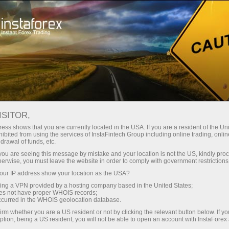
Трейдерам
Форекс обзоры
Торговый план
ISITOR,
10.06.2025: Аналитические
ess shows that you are currently located in the USA. If you are a resident of the Uni
ibited from using the services of InstaFintech Group including online trading, online
обзоры Форекс: Видеообзор рынка,
drawal of funds, etc.
торговые рекомендации, ответы на
k you are seeing this message by mistake and your location is not the US, kindly pro
herwise, you must leave the website in order to comply with government restrictions
вопросы
ur IP address show your location as the USA?
sing a VPN provided by a hosting company based in the United States;
oes not have proper WHOIS records;
occurred in the WHOIS geolocation database.
Открыть торговый счет
irm whether you are a US resident or not by clicking the relevant button below. If y
ption, being a US resident, you will not be able to open an account with InstaForex