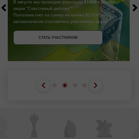
В августе мы проводим розыгрыш
$1000
в рамках
акции "Счастливый депозит"!
Пополнив счет на сумму не менее $3 000, вы
автоматически становитесь участником акции.
СТАТЬ УЧАСТНИКОМ
СТАТЬ УЧАСТНИКОМ
ПОЛУЧИТЬ БОНУС
СТАТЬ УЧАСТНИКОМ