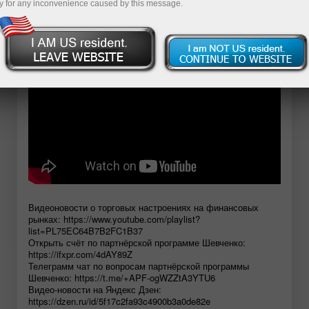
y for any inconvenience caused by this message.
Открыть демосчет
Видеоновости о торговых настроениях на финансовых
рынках: https://www.youtube.com/playlist?
list=PL75EC64B7B2FC1B37
Открыть счёт по партнёрской программе Шевченко:
https://ifxpr.com/4dAY89Z
Телеграмм чат по вопросам партнёрской программы
Шевченко: https://t.me/+APF-ogWZZtA3YTU6
Видео-новости на Яндекс Дзен:
https://dzen.ru/id/5f17c2fa93c4900b3a0de82e