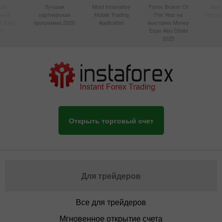
ый
Лучшая
Most Innovative
Forex Broker Of
Best
вный
партнерская
Mobile Trading
The Year на
Techno
в Азии
программа 2020
Application
выставке Money
20
Expo Abu Dhabi
2025
Открыть торговый счет
Для трейдеров
Все для трейдеров
Мгновенное открытие счета