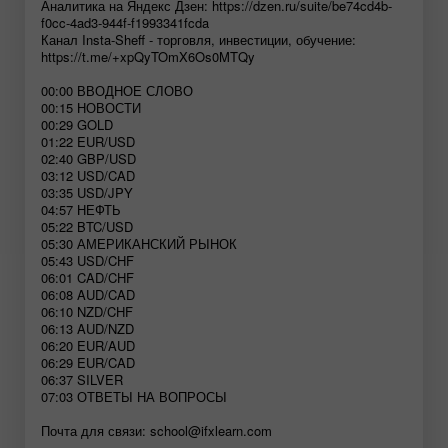
Аналитика на Яндекс Дзен: https://dzen.ru/suite/be74cd4b-
f0cc-4ad3-944f-f1993341fcda
Канал Insta-Sheff - торговля, инвестиции, обучение:
https://t.me/+xpQyTOmX6Os0MTQy
00:00 ВВОДНОЕ СЛОВО
00:15 НОВОСТИ
00:29 GOLD
01:22 EUR/USD
02:40 GBP/USD
03:12 USD/CAD
03:35 USD/JPY
04:57 НЕФТЬ
05:22 BTC/USD
05:30 АМЕРИКАНСКИЙ РЫНОК
05:43 USD/CHF
06:01 CAD/CHF
06:08 AUD/CAD
06:10 NZD/CHF
06:13 AUD/NZD
06:20 EUR/AUD
06:29 EUR/CAD
06:37 SILVER
07:03 ОТВЕТЫ НА ВОПРОСЫ
Почта для связи:
school@ifxlearn.com