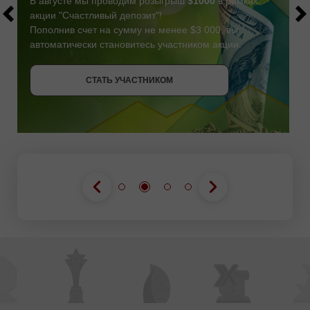
В августе мы проводим розыгрыш
$1000
в рамках
акции "Счастливый депозит"!
Пополнив счет на сумму не менее $3 000, вы
автоматически становитесь участником акции.
СТАТЬ УЧАСТНИКОМ
СТАТЬ УЧАСТНИКОМ
ПОЛУЧИТЬ БОНУС
СТАТЬ УЧАСТНИКОМ