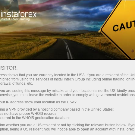
Трейдерам
Форекс обзоры
Обзоры
ISITOR,
27.05.2026: Аналитические
ess shows that you are currently located in the USA. If you are a resident of the Uni
ibited from using the services of InstaFintech Group including online trading, online
обзоры Форекс: Евро, фунт и
drawal of funds, etc.
доллар ждут новых сигналов с
k you are seeing this message by mistake and your location is not the US, kindly pro
herwise, you must leave the website in order to comply with government restrictions
Ближнего Востока. Видеопрогноз на
ur IP address show your location as the USA?
27 мая
sing a VPN provided by a hosting company based in the United States;
oes not have proper WHOIS records;
occurred in the WHOIS geolocation database.
irm whether you are a US resident or not by clicking the relevant button below. If y
ption, being a US resident, you will not be able to open an account with InstaForex
Открыть торговый счет