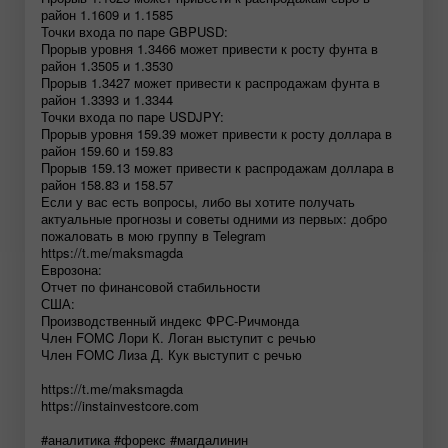
район 1.1609 и 1.1585
Точки входа по паре GBPUSD:
Прорыв уровня 1.3466 может привести к росту фунта в
район 1.3505 и 1.3530
Прорыв 1.3427 может привести к распродажам фунта в
район 1.3393 и 1.3344
Точки входа по паре USDJPY:
Прорыв уровня 159.39 может привести к росту доллара в
район 159.60 и 159.83
Прорыв 159.13 может привести к распродажам доллара в
район 158.83 и 158.57
Если у вас есть вопросы, либо вы хотите получать
актуальные прогнозы и советы одними из первых: добро
пожаловать в мою группу в Telegram
https://t.me/maksmagda
Еврозона:
Отчет по финансовой стабильности
США:
Производственный индекс ФРС-Ричмонда
Член FOMC Лори К. Логан выступит с речью
Член FOMC Лиза Д. Кук выступит с речью
https://t.me/maksmagda
https://instainvestcore.com
#аналитика #форекс #магдалинин