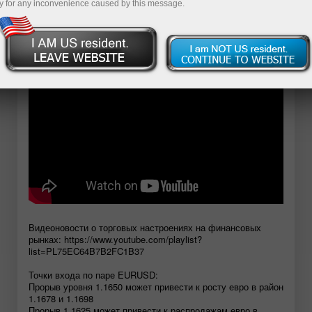
y for any inconvenience caused by this message.
Открыть демосчет
Видеоновости о торговых настроениях на финансовых
рынках: https://www.youtube.com/playlist?
list=PL75EC64B7B2FC1B37
Точки входа по паре EURUSD:
Прорыв уровня 1.1650 может привести к росту евро в район
1.1678 и 1.1698
Прорыв 1.1625 может привести к распродажам евро в