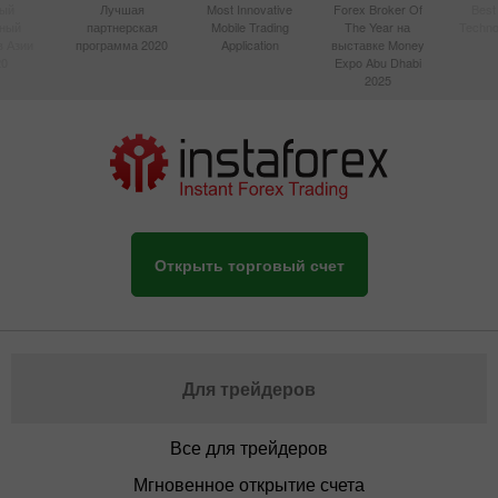
ый
Лучшая
Most Innovative
Forex Broker Of
Best
вный
партнерская
Mobile Trading
The Year на
Techno
в Азии
программа 2020
Application
выставке Money
20
Expo Abu Dhabi
2025
Открыть торговый счет
Для трейдеров
Все для трейдеров
Мгновенное открытие счета