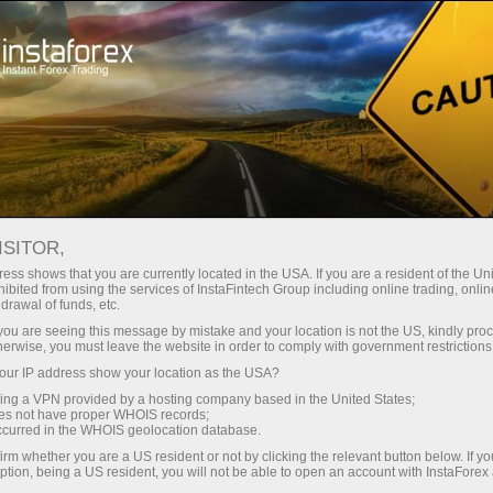
Трейдерам
Форекс обзоры
Торговый план
ISITOR,
03.06.2026: Аналитические
ess shows that you are currently located in the USA. If you are a resident of the Uni
ibited from using the services of InstaFintech Group including online trading, online
обзоры Форекс: Видеообзор рынка,
drawal of funds, etc.
торговые рекомендации, ответы на
k you are seeing this message by mistake and your location is not the US, kindly pro
herwise, you must leave the website in order to comply with government restrictions
вопросы
ur IP address show your location as the USA?
sing a VPN provided by a hosting company based in the United States;
oes not have proper WHOIS records;
occurred in the WHOIS geolocation database.
Открыть торговый счет
irm whether you are a US resident or not by clicking the relevant button below. If y
ption, being a US resident, you will not be able to open an account with InstaForex