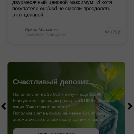
двухмесячный ценовой максимум. И хотя
покупатели eur/usd не смогли преодолеть
этот ценовой
Ирина Манзенко
1702
12:49 2026-08-08 +02:00
Счастливый депозит
Пополни счет на $3 000 и получи еще
$1000
!
В августе мы проводим розыгрыш
$1000
в рамках
акции "Счастливый депозит"!
Пополнив счет на сумму не менее $3 000, вы
автоматически становитесь участником акции.
СТАТЬ УЧАСТНИКОМ
СТАТЬ УЧАСТНИКОМ
ПОЛУЧИТЬ БОНУС