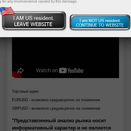
y for any inconvenience caused by this message.
Открыть демосчет
Торговые идеи:
EURUSD - возможно среднесрочно на понижение
GBPUSD - возможно среднесрочно на понижение
*Представленный анализ рынка носит
информативный характер и не является