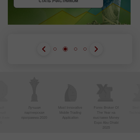
СТАТЬ УЧАСТНИКОМ
ый
Лучшая
Most Innovative
Forex Broker Of
Best
вный
партнерская
Mobile Trading
The Year на
Techno
в Азии
программа 2020
Application
выставке Money
20
Expo Abu Dhabi
2025