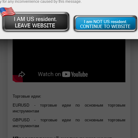
y for any inconvenience caused by this message.
Открыть демосчет
Торговые идеи:
EURUSD - торговые идеи по основным торговым
инструментам
GBPUSD - торговые идеи по основным торговым
инструментам