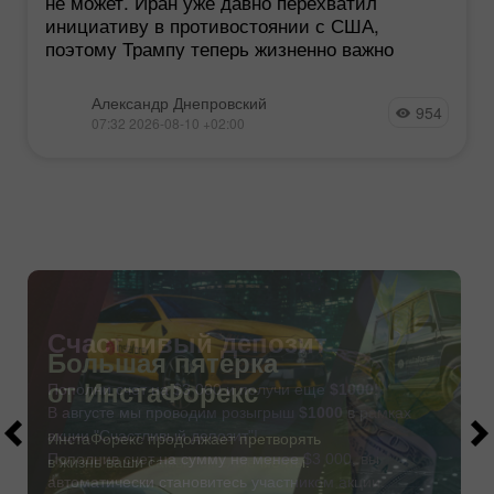
не может. Иран уже давно перехватил
инициативу в противостоянии с США,
поэтому Трампу теперь жизненно важно
Александр Днепровский
954
07:32 2026-08-10 +02:00
Счастливый депозит
Пополни счет на $3 000 и получи еще
$1000
!
В августе мы проводим розыгрыш
$1000
в рамках
акции "Счастливый депозит"!
Пополнив счет на сумму не менее $3 000, вы
автоматически становитесь участником акции.