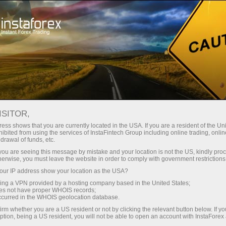
Трейдерам
Форекс обзоры
Торговый план
ISITOR,
04.06.2026: Аналитические
ess shows that you are currently located in the USA. If you are a resident of the Uni
ibited from using the services of InstaFintech Group including online trading, online
обзоры Форекс: Видеообзор рынка,
drawal of funds, etc.
торговые рекомендации, ответы на
k you are seeing this message by mistake and your location is not the US, kindly pro
herwise, you must leave the website in order to comply with government restrictions
вопросы.
ur IP address show your location as the USA?
sing a VPN provided by a hosting company based in the United States;
oes not have proper WHOIS records;
occurred in the WHOIS geolocation database.
Открыть торговый счет
irm whether you are a US resident or not by clicking the relevant button below. If y
ption, being a US resident, you will not be able to open an account with InstaForex