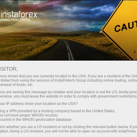
Spreads mínimos
— máximo beneficio
ISITOR,
ess shows that you are currently located in the USA. If you are a resident of the Uni
Bono del 30%
ibited from using the services of InstaFintech Group including online trading, online
Con InstaForex obtiene acceso a
drawal of funds, etc.
oportunidades realmente
en cada depósito
k you are seeing this message by mistake and your location is not the US, kindly pro
competitivas: apalancamiento de
herwise, you must leave the website in order to comply with government restrictions
hasta 1:5000, unos de los mejores
ur IP address show your location as the USA?
Velocidad
spreads y comisiones del
sing a VPN provided by a hosting company based in the United States;
mercado, así como condiciones
oes not have proper WHOIS records;
en el trading y en la pista
occurred in the WHOIS geolocation database.
atractivas para operar con
irm whether you are a US resident or not by clicking the relevant button below. If y
acciones e índices.
ption, being a US resident, you will not be able to open an account with InstaForex
Su propio bote de regalos
Hemos desarrollado un sistema