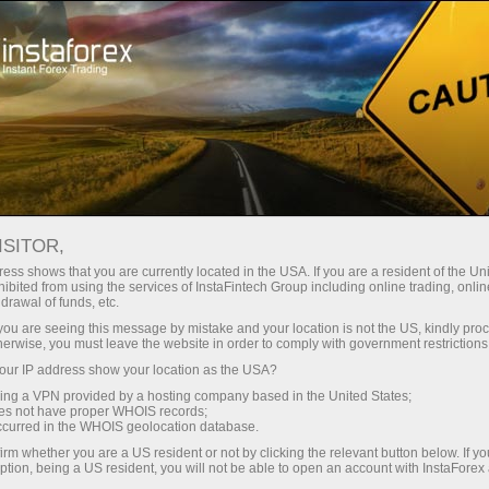
Spreads mínimos
— máximo beneficio
ISITOR,
ess shows that you are currently located in the USA. If you are a resident of the Uni
Bono del 30%
ibited from using the services of InstaFintech Group including online trading, online
Con InstaForex obtiene acceso a
drawal of funds, etc.
oportunidades realmente
en cada depósito
k you are seeing this message by mistake and your location is not the US, kindly pro
competitivas: apalancamiento de
herwise, you must leave the website in order to comply with government restrictions
hasta 1:5000, unos de los mejores
ur IP address show your location as the USA?
Velocidad
spreads y comisiones del
sing a VPN provided by a hosting company based in the United States;
mercado, así como condiciones
oes not have proper WHOIS records;
en el trading y en la pista
occurred in the WHOIS geolocation database.
atractivas para operar con
irm whether you are a US resident or not by clicking the relevant button below. If y
acciones e índices.
ption, being a US resident, you will not be able to open an account with InstaForex
Su propio bote de regalos
Hemos desarrollado un sistema