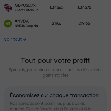
GBPUSD.fx
1.34565
1.34575
Great Britain Pound vs US Dollar
#NVDA
219.6
219.66
NVIDIA Corp Nasdaq Stock Exchange (Nasdaq) USD
Voir tout
Tout pour votre profit
Spreads, protection et bonus sont les clés de vos
gains stables
Économisez sur chaque transaction
Nos spreads sont parmi les plus bas du
marché. Des coûts réduits à l’entrée et à la