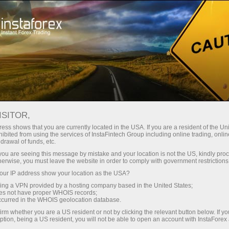
Spreads
minimes — profit maximal
ISITOR,
ess shows that you are currently located in the USA. If you are a resident of the Uni
Bonus de 30 %
ibited from using the services of InstaFintech Group including online trading, online
Avec InstaForex, vous accédez à
drawal of funds, etc.
des conditions vraiment
sur chaque dépôt
k you are seeing this message by mistake and your location is not the US, kindly pro
compétitives : effet de levier
herwise, you must leave the website in order to comply with government restrictions
jusqu’à 1:5000, parmi les meilleurs
ur IP address show your location as the USA?
Vitesse
spreads et commissions du
sing a VPN provided by a hosting company based in the United States;
marché, ainsi que des conditions
oes not have proper WHOIS records;
dans le trading et sur l’autoroute
occurred in the WHOIS geolocation database.
avantageuses pour le trading
irm whether you are a US resident or not by clicking the relevant button below. If y
d’actions et d’indices.
ption, being a US resident, you will not be able to open an account with InstaForex
Votre jackpot personnel de cadeaux
Nous avons développé un