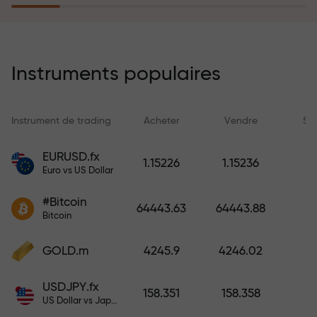
rêves simplement en effectuant un
dépôt
Le programme d’assurance des
risques rembourse vos pertes et
Instruments populaires
garantit un triplement des profits
en 6 mois. Tradez en toute
tranquillité — votre capital est
Instrument de trading
Acheter
Vendre
Sp
protégé !
EURUSD.fx
1.15226
1.15236
Euro vs US Dollar
Déposez des fonds et recevez un
bonus 1 000 fois supérieur à votre
#Bitcoin
64443.63
64443.88
dépôt. X1000 n’est pas une erreur.
Bitcoin
Plus le dépôt est important, plus le
multiplicateur est élevé.
GOLD.m
4245.9
4246.02
USDJPY.fx
158.351
158.358
US Dollar vs Japanese Yen