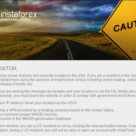
For Traders
Forex Analytics
InstaForex TV
Forex TV News
ISITOR,
ess shows that you are currently located in the USA. If you are a resident of the Uni
ibited from using the services of InstaFintech Group including online trading, online
drawal of funds, etc.
k you are seeing this message by mistake and your location is not the US, kindly pro
herwise, you must leave the website in order to comply with government restrictions
ur IP address show your location as the USA?
nero
Abra un
sing a VPN provided by a hosting company based in the United States;
oes not have proper WHOIS records;
occurred in the WHOIS geolocation database.
ro
Ab
irm whether you are a US resident or not by clicking the relevant button below. If y
ption, being a US resident, you will not be able to open an account with InstaForex