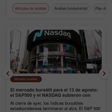
Broker" award.
Artículos de análisis
Análisis fundamental
Plan de n
Mercados bursátiles
El mercado bursátil para el 13 de agosto:
el S&P500 y el NASDAQ subieron con
fuerza tras las estadísticas de inflación
Al cierre de ayer, los índices bursátiles
estadounidenses terminaron al alza. El S&P 500