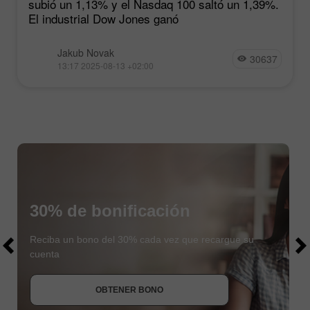
subió un 1,13% y el Nasdaq 100 saltó un 1,39%.
El industrial Dow Jones ganó
Jakub Novak
30637
13:17 2025-08-13 +02:00
30% de bonificación
$1000
$1000
Reciba un bono del 30% cada vez que recargue su
cuenta
OBTENER BONO
UNIRSE AL CONCURSO
UNIRSE AL CONCURSO