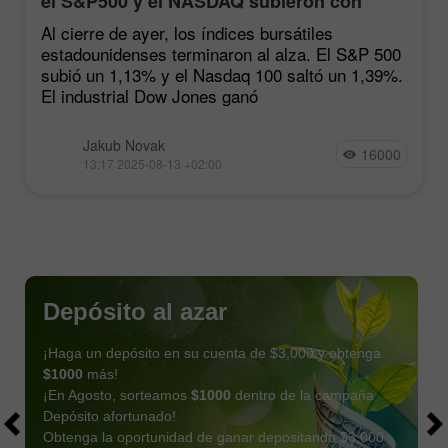
el S&P500 y el NASDAQ subieron con
fuerza tras las estadísticas de inflación
Al cierre de ayer, los índices bursátiles
estadounidenses terminaron al alza. El S&P 500
subió un 1,13% y el Nasdaq 100 saltó un 1,39%.
El industrial Dow Jones ganó
Jakub Novak
16000
13:17 2025-08-13 +02:00
Depósito al azar
¡Haga un depósito en su cuenta de $3,000 y obtenga
$1000
más!
¡En Agosto, sorteamos
$1000
dentro de la campaña
Depósito afortunado!
Obtenga la oportunidad de ganar depositando $3,000