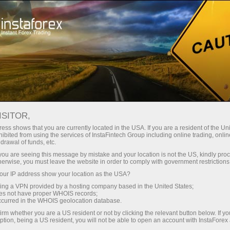
Para traders
Analytical Reviews
Technical analysis
ISITOR,
09.04.2026: Forex Analysis &
ess shows that you are currently located in the USA. If you are a resident of the Uni
ibited from using the services of InstaFintech Group including online trading, online
Reviews: Forex forecast 09/04/2026:
drawal of funds, etc.
EUR/USD, USD/JPY, GBP/USD, USDX,
k you are seeing this message by mistake and your location is not the US, kindly pro
herwise, you must leave the website in order to comply with government restrictions
SP500, Gold, Oil and Bitcoin
ur IP address show your location as the USA?
sing a VPN provided by a hosting company based in the United States;
oes not have proper WHOIS records;
occurred in the WHOIS geolocation database.
Abra una cuenta de operaciones
irm whether you are a US resident or not by clicking the relevant button below. If y
ption, being a US resident, you will not be able to open an account with InstaForex