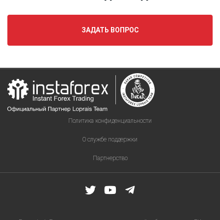
Miss
Insta
Asia
ЗАДАТЬ ВОПРОС
Национальность
участниц
конкурсов
красоты
Призовой
фонд
Политика конфиденциальности
Голосование
на
О службе поддержки
конкурсе
Miss
Партнерство
Insta
Asia
Проведение
конкурса
Регистрация