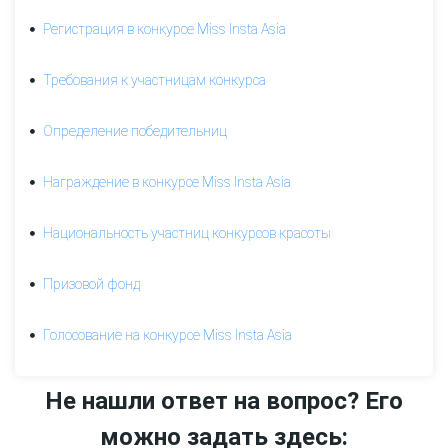
FX-
Регистрация в конкурсе Miss Insta Asia
1
от
ИнстаФорекс
Требования к участницам конкурса
Девайсы
в
Определение победительниц
подарок
Награждение в конкурсе Miss Insta Asia
Счастливый
депозит
Национальность участниц конкурсов красоты
Конкурс
Призовой фонд
красоты
ИнстаФорекс-2020
Голосование на конкурсе Miss Insta Asia
Определение
победительниц
Не нашли ответ на вопрос? Его
Награждение
в
можно задать здесь:
конкурсе