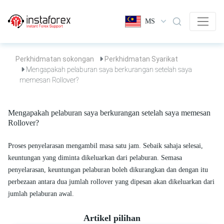
MS
Perkhidmatan sokongan
Perkhidmatan Syarikat
Mengapakah pelaburan saya berkurangan setelah saya
memesan Rollover?
Mengapakah pelaburan saya berkurangan setelah saya memesan
Rollover?
Proses penyelarasan mengambil masa satu jam. Sebaik sahaja selesai,
keuntungan yang diminta dikeluarkan dari pelaburan. Semasa
penyelarasan, keuntungan pelaburan boleh dikurangkan dan dengan itu
perbezaan antara dua jumlah rollover yang dipesan akan dikeluarkan dari
jumlah pelaburan awal.
Artikel pilihan