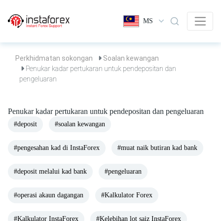
MS
Perkhidmatan sokongan
Soalan kewangan
Penukar kadar pertukaran untuk pendepositan dan
pengeluaran
Penukar kadar pertukaran untuk pendepositan dan pengeluaran
#deposit
#soalan kewangan
#pengesahan kad di InstaForex
#muat naik butiran kad bank
#deposit melalui kad bank
#pengeluaran
#operasi akaun dagangan
#Kalkulator Forex
#Kalkulator InstaForex
#Kelebihan lot saiz InstaForex