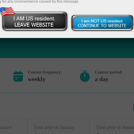
y for any inconvenience caused by this message.
การฝาก
Contest frequency:
Contest period:
weekly
a day
January
Total prize in January
Total prize in Janua