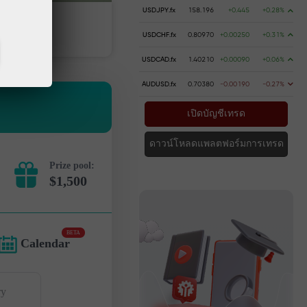
USDJPY.fx
158.196
+0.445
+0.28%
เงิน
การถอนเงิน
USDCHF.fx
0.80970
+0.00250
+0.31%
USDCAD.fx
1.40210
+0.00090
+0.06%
AUDUSD.fx
0.70380
-0.00190
-0.27%
เปิดบัญชีเทรด
ดาวน์โหลดแพลตฟอร์มการเทรด
Prize pool:
$1,500
BETA
Calendar
ry