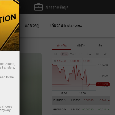
ฝาก/ถอน
เข้าสู่ฐานข้อมูล
ปญ
พักชั่วครู่
เกี่ยวกับ InstaForex
สกุลเงิน
คริปโต
หุ้น
M5
M15
M30
H1
H4
D1
W1
C
1
.
1
5
3
6
0
+
0
.
0
0
0
1
0
(
+
0
.
0
1
%
)
ted States,
 transfers,
ceed to the
.
EURUSD.fx
1.15350
-0.00180
-0.16%
ou choose
 anyway.
GBPUSD.fx
1.34700
+0.00020
+0.01%