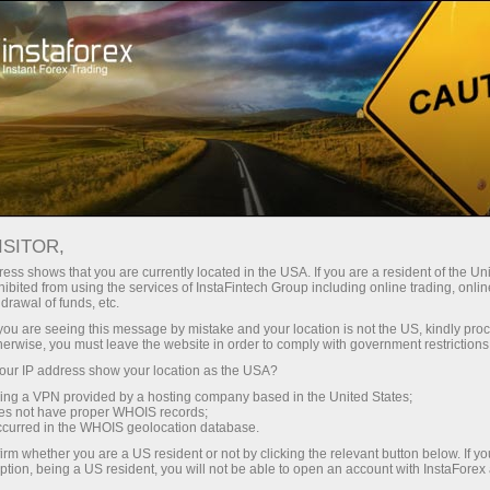
เปิดบัญชีเทรดทันที
แพลตฟอร์มการเทรด
ับผู้เริ่มต้นใหม่
สำหรับนักลงทุน
สำหรับหุ้นส่วน
แคมเ
ISITOR,
ess shows that you are currently located in the USA. If you are a resident of the Uni
ibited from using the services of InstaFintech Group including online trading, online
drawal of funds, etc.
step of the
k you are seeing this message by mistake and your location is not the US, kindly pro
or the
herwise, you must leave the website in order to comply with government restrictions
n button.
ur IP address show your location as the USA?
sing a VPN provided by a hosting company based in the United States;
oes not have proper WHOIS records;
occurred in the WHOIS geolocation database.
irm whether you are a US resident or not by clicking the relevant button below. If y
ption, being a US resident, you will not be able to open an account with InstaForex