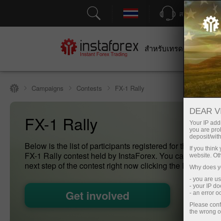
สนับสนุน
สำหรับเทรดเดอร์
สำหร
Campaigns
Contests
FX-1 Rally
DEAR V
FX-1 Rally
Your IP addr
you are proh
deposit/with
Below is the list of participants registered for the current 
If you thin
FX-1 Rally contest held by InstaForex. You can register f
website. Ot
next step of the contest right now clicking the Registratio
Why does yo
- you are u
- your IP d
Get involved
- an error 
Please conf
the wrong o