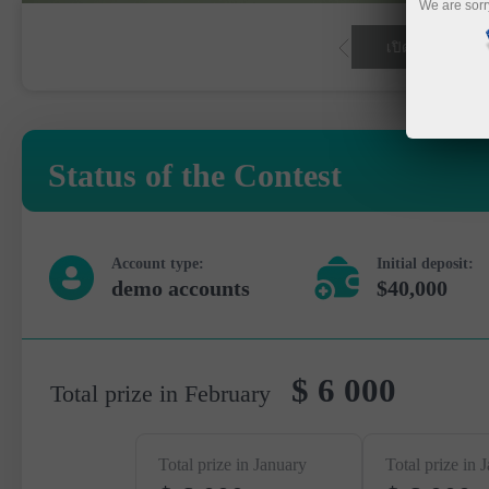
We are sorr
ีซื้อขาย
เปิดบัญชีเดโม่
Status of the Contest
Account type:
Initial deposit:
demo accounts
$40,000
$ 6 000
Total prize in February
Total prize in January
Total prize in 