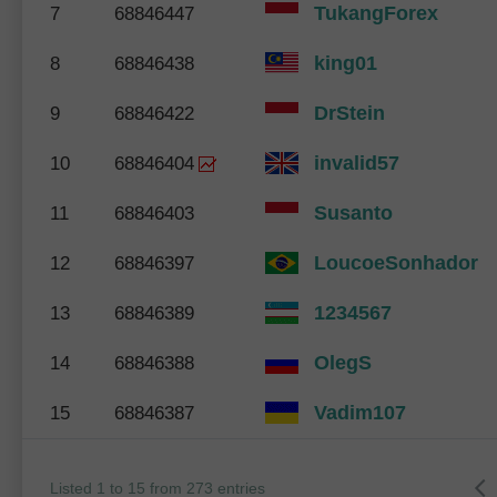
TukangForex
7
68846447
king01
8
68846438
DrStein
9
68846422
invalid57
10
68846404
Susanto
11
68846403
LoucoeSonhador
12
68846397
1234567
13
68846389
OlegS
14
68846388
Vadim107
15
68846387
Listed 1 to 15 from 273 entries