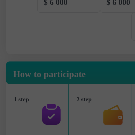
$ 6 000
$ 6 000
How to participate
1 step
2 step