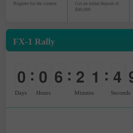
Register for the contest
Get an initial deposit of
$40,000
FX-1 Rally
:
:
:
0
0
6
2
1
4
-
-
0
0
0
5
Days
Hours
Minutes
Seconds