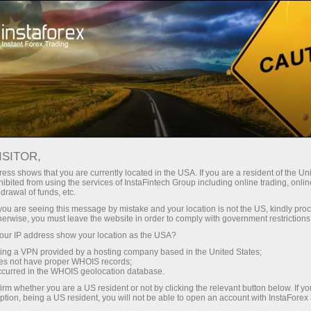
Campaigns
Contests
Real Scalping
ISITOR,
Real Scalping
ess shows that you are currently located in the USA. If you are a resident of the Uni
ibited from using the services of InstaFintech Group including online trading, online
drawal of funds, etc.
Monthly contest among demo-accounts.The
k you are seeing this message by mistake and your location is not the US, kindly pro
prize pool of the tournament is $6,000 per
herwise, you must leave the website in order to comply with government restrictions
month and $72,000 per year.Those who made
ur IP address show your location as the USA?
the largest deposits are announced as the
sing a VPN provided by a hosting company based in the United States;
winners.
oes not have proper WHOIS records;
occurred in the WHOIS geolocation database.
irm whether you are a US resident or not by clicking the relevant button below. If y
Participate
ption, being a US resident, you will not be able to open an account with InstaForex