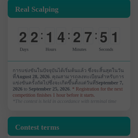
Real Scalping
2
2
1
4
2
7
5
0
:
:
:
0
0
0
0
0
0
0
1
Days
Hours
Minutes
Seconds
การแข่งขันในปัจจุบันได้เริ่มต้นแล้ว ซึ่งจะสิ้นสุดในวัน
ที่
August 28, 2026
. คุณสามารถลงทะเบียนสำหรับการ
แข่งขันครั้งถัดไปซึ่งจะเกิดขึ้นตั้งแต่วันที่
September 7,
2026
to
September 25, 2026
.
* Registration for the next
competition finishes 1 hour before it starts.
*The contest is held in accordance with terminal time
Contest terms