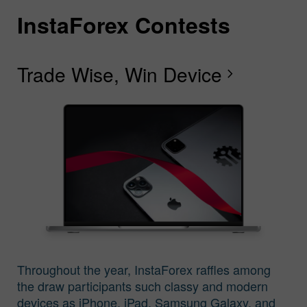
InstaForex Contests
I
I
I
I
I
I
I
Trade Wise, Win Device
C
G
F
R
L
S
G
chevron_right
I
Throughout the year, InstaForex raffles among
the draw participants such classy and modern
devices as iPhone, iPad, Samsung Galaxy, and