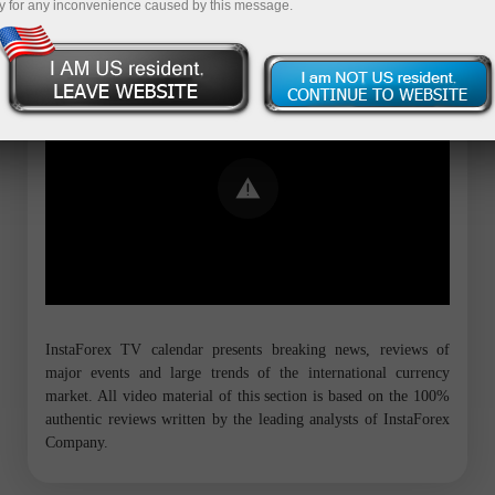
y for any inconvenience caused by this message.
Error loading YouTube: Video could not
be played
InstaForex TV calendar presents breaking news, reviews of
major events and large trends of the international currency
market. All video material of this section is based on the 100%
authentic reviews written by the leading analysts of InstaForex
Company.