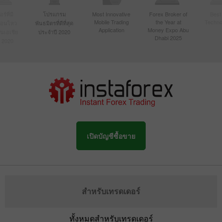
์ที่มี
โปรแกรม
Most Innovative
Forex Broker of
Best
Mobile Trading
the Year at
Techno
ื่อนไหว
พันธมิตรที่ดีที่สุด
Application
Money Expo Abu
ในเอเชีย
ประจำปี 2020
Dhabi 2025
 2020
เปิดบัญชีซื้อขาย
สำหรับเทรดเดอร์
ทั้งหมดสำหรับเทรดเดอร์