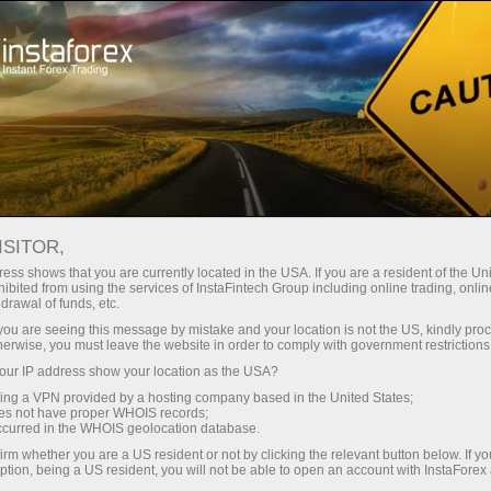
For Traders
Forex Analytics
InstaForex TV
Forex calendar
ISITOR,
ess shows that you are currently located in the USA. If you are a resident of the Uni
Trader’s calendar on March 28: Any
ibited from using the services of InstaFintech Group including online trading, online
drawal of funds, etc.
winners in Trump’s tariff game? (th)
k you are seeing this message by mistake and your location is not the US, kindly pro
herwise, you must leave the website in order to comply with government restrictions
ur IP address show your location as the USA?
sing a VPN provided by a hosting company based in the United States;
การฝากเงิน
oes not have proper WHOIS records;
occurred in the WHOIS geolocation database.
irm whether you are a US resident or not by clicking the relevant button below. If y
การถอนเงิน
ption, being a US resident, you will not be able to open an account with InstaForex