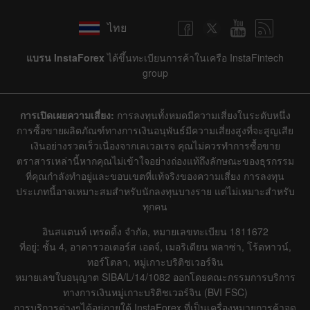
ไทย
แบรน InstaForex
ได้ขึ้นทะเบียนการค้าในเครือ InstaFintech
group
การเปิดเผยความเสี่ยง:
การลงทุนทั้งหมดมีความเสี่ยงในระดับหนึ่ง
การซื้อขายผลิตภัณฑ์ทางการเงินอนุพันธ์มีความเสี่ยงสูงที่จะสูญเสีย
เงินอย่างรวดเร็วเนื่องจากเลเวอเรจ คุณไม่ควรทำการซื้อขาย
ตราสารเหล่านี้หากคุณไม่เข้าใจอย่างถ่องแท้ถึงลักษณะของธุรกรรม
ที่คุณกำลังทำอยู่และขอบเขตที่แท้จริงของความเสี่ยง การลงทุน
ประเภทนี้อาจเหมาะสมสำหรับนักลงทุนบางราย แต่ไม่เหมาะสำหรับ
ทุกคน
อินสแตนท์ เทรดดิ้ง จำกัด, หมายเลขทะเบียน 1811672
ที่อยู่: ชั้น 4, อาคารวอเตอร์ส เอดจ์, เมอริเดียน พลาซ่า, โร้ดทาวน์,
ทอร์โตลา, หมู่เกาะบริติชเวอร์จิน
หมายเลขใบอนุญาต SIBA/L/14/1082 ออกโดยคณะกรรมการบริการ
ทางการเงินหมู่เกาะบริติชเวอร์จิน (BVI FSC)
การบริการต่างๆได้อยู่ภายใต้ InstaForex ที่เป็นเครื่องหมายการค้าจด