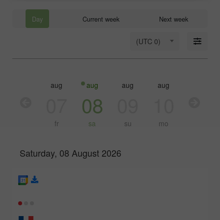
Day
Current week
Next week
(UTC 0)
aug
aug
aug
aug
aug
aug
06
07
08
09
10
11
th
fr
sa
su
mo
tu
Saturday, 08 August 2026