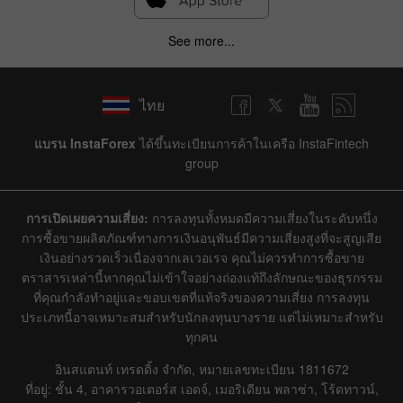
See more...
ไทย
แบรน InstaForex
ได้ขึ้นทะเบียนการค้าในเครือ InstaFintech
group
การเปิดเผยความเสี่ยง:
การลงทุนทั้งหมดมีความเสี่ยงในระดับหนึ่ง
การซื้อขายผลิตภัณฑ์ทางการเงินอนุพันธ์มีความเสี่ยงสูงที่จะสูญเสีย
เงินอย่างรวดเร็วเนื่องจากเลเวอเรจ คุณไม่ควรทำการซื้อขาย
ตราสารเหล่านี้หากคุณไม่เข้าใจอย่างถ่องแท้ถึงลักษณะของธุรกรรม
ที่คุณกำลังทำอยู่และขอบเขตที่แท้จริงของความเสี่ยง การลงทุน
ประเภทนี้อาจเหมาะสมสำหรับนักลงทุนบางราย แต่ไม่เหมาะสำหรับ
ทุกคน
อินสแตนท์ เทรดดิ้ง จำกัด, หมายเลขทะเบียน 1811672
ที่อยู่: ชั้น 4, อาคารวอเตอร์ส เอดจ์, เมอริเดียน พลาซ่า, โร้ดทาวน์,