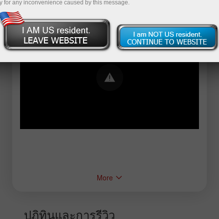
y for any inconvenience caused by this message.
Error loading YouTube: Video could not be
played
More
ปฏิทินและการรีวิว