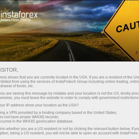
For Traders
Forex Analytics
InstaForex TV
Forex TV News
ISITOR,
ess shows that you are currently located in the USA. If you are a resident of the Uni
ibited from using the services of InstaFintech Group including online trading, online
drawal of funds, etc.
k you are seeing this message by mistake and your location is not the US, kindly pro
herwise, you must leave the website in order to comply with government restrictions
ur IP address show your location as the USA?
ิน
sing a VPN provided by a hosting company based in the United States;
oes not have proper WHOIS records;
occurred in the WHOIS geolocation database.
ิน
irm whether you are a US resident or not by clicking the relevant button below. If y
ption, being a US resident, you will not be able to open an account with InstaForex