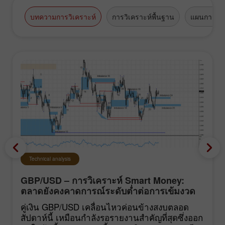
บทความการวิเคราะห์
การวิเคราะห์พื้นฐาน
แผนการซื้
Technical analysis
GBP/USD – การวิเคราะห์ Smart Money:
ตลาดยังคงคาดการณ์ระดับต่ำต่อการเข้มงวด
นโยบายของ FOMC
คู่เงิน GBP/USD เคลื่อนไหวค่อนข้างสงบตลอด
สัปดาห์นี้ เหมือนกำลังรอรายงานสำคัญที่สุดซึ่งออก