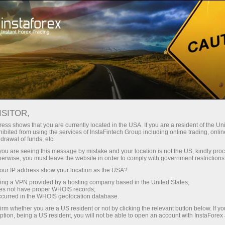
For Traders
Forex Analytics
InstaForex TV
Forex TV News
ISITOR,
ess shows that you are currently located in the USA. If you are a resident of the Uni
ibited from using the services of InstaFintech Group including online trading, online
drawal of funds, etc.
k you are seeing this message by mistake and your location is not the US, kindly pro
herwise, you must leave the website in order to comply with government restrictions
ur IP address show your location as the USA?
ิน
sing a VPN provided by a hosting company based in the United States;
oes not have proper WHOIS records;
occurred in the WHOIS geolocation database.
ิน
irm whether you are a US resident or not by clicking the relevant button below. If y
ption, being a US resident, you will not be able to open an account with InstaForex