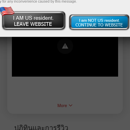
y for any inconvenience caused by this message.
Error loading YouTube: Video could not be
played
More
ปฏิทินและการรีวิว