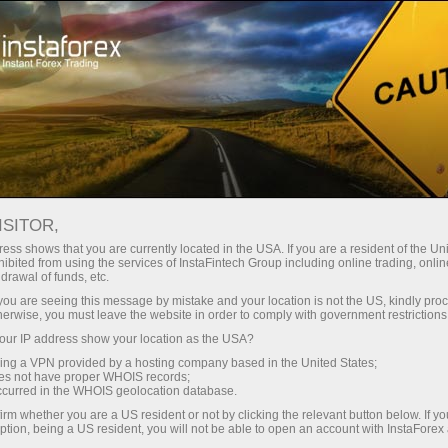
สำหรับเทรดเดอร์
เงื่อนไขการซื้อขาย
IFXGear
ISITOR,
แพลตฟอร์มเทรด
ess shows that you are currently located in the USA. If you are a resident of the Uni
ibited from using the services of InstaFintech Group including online trading, online
ออนไลน์ - เทรดฟอเร็กซ์
drawal of funds, etc.
k you are seeing this message by mistake and your location is not the US, kindly pro
ออนไลน์ | InstaForex
herwise, you must leave the website in order to comply with government restrictions
ur IP address show your location as the USA?
sing a VPN provided by a hosting company based in the United States;
ลูกค้าทุกท่านของ InstaForex สามารถเลือก
oes not have proper WHOIS records;
แพลตฟอร์มการซื้อขายได้อย่างอิสระ ให้เหมาะ
occurred in the WHOIS geolocation database.
กับความต้องการของพวกเขามากที่สุดต่อการซื้อ
irm whether you are a US resident or not by clicking the relevant button below. If y
ขายในตลาดการเงินระดับโลก ในวันนี้บริษัทได้
ption, being a US resident, you will not be able to open an account with InstaForex