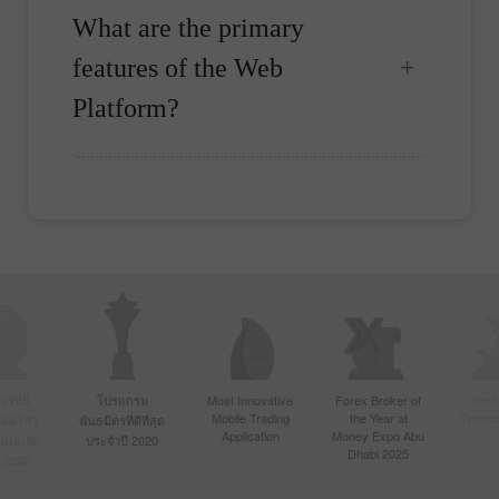
What are the primary
features of the Web
Platform?
์ที่มี
โปรแกรม
Most Innovative
Forex Broker of
Best
Mobile Trading
the Year at
Techno
ื่อนไหว
พันธมิตรที่ดีที่สุด
Application
Money Expo Abu
ในเอเชีย
ประจำปี 2020
Dhabi 2025
 2020