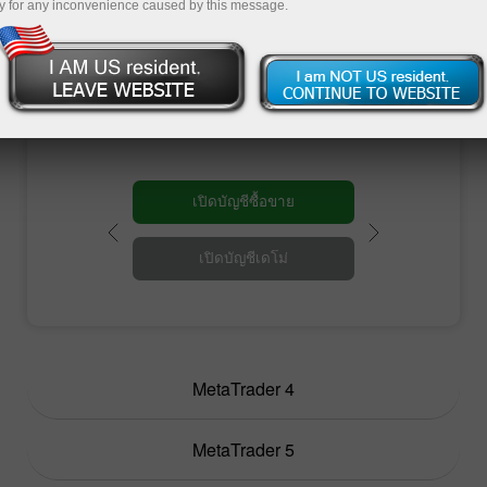
มอบเทอร์มินัลการซื้อขายยอดนิยมออกมาอย่าง
y for any inconvenience caused by this message.
มากมาย แพลตฟอร์มการซื้อขายแต่ละประเภท
เหล่านี้ตอบโจทย์ความต้องการของแต่ละบุคคล
ด้านล่างนี้คุณจะพบว่าแพลตฟอร์มไหนเหมาะกับ
เป้าหมายการซื้อขายให้มากที่สุด
เปิดบัญชีซื้อขาย
เปิดบัญชีเดโม่
MetaTrader 4
MetaTrader 5