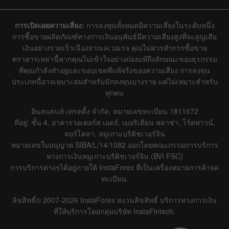
การเปิดเผยความเสี่ยง:
การลงทุนทั้งหมดมีความเสี่ยงในระดับหนึ่ง
การซื้อขายผลิตภัณฑ์ทางการเงินอนุพันธ์มีความเสี่ยงสูงที่จะสูญเสีย
เงินอย่างรวดเร็วเนื่องจากเลเวอเรจ คุณไม่ควรทำการซื้อขาย
ตราสารเหล่านี้หากคุณไม่เข้าใจอย่างถ่องแท้ถึงลักษณะของธุรกรรม
ที่คุณกำลังทำอยู่และขอบเขตที่แท้จริงของความเสี่ยง การลงทุน
ประเภทนี้อาจเหมาะสมสำหรับนักลงทุนบางราย แต่ไม่เหมาะสำหรับ
ทุกคน
อินสแตนท์ เทรดดิ้ง จำกัด, หมายเลขทะเบียน 1811672
ที่อยู่: ชั้น 4, อาคารวอเตอร์ส เอดจ์, เมอริเดียน พลาซ่า, โร้ดทาวน์,
ทอร์โตลา, หมู่เกาะบริติชเวอร์จิน
หมายเลขใบอนุญาต SIBA/L/14/1082 ออกโดยคณะกรรมการบริการ
ทางการเงินหมู่เกาะบริติชเวอร์จิน (BVI FSC)
การบริการต่างๆได้อยู่ภายใต้ InstaForex ที่เป็นเครื่องหมายการค้าจด
ทะเบียน.
ลิขสิทธิ์© 2007-2026 InstaForex สงวนลิขสิทธิ์ บริการทางการเงิน
ที่ให้บริการโดยกลุ่มบริษัท InstaFintech.