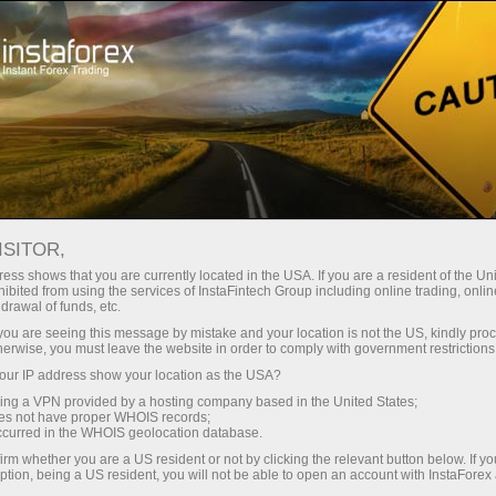
Трейдерам
Торговые условия
IFXGear
ISITOR,
WebPlatForm
ess shows that you are currently located in the USA. If you are a resident of the Uni
ibited from using the services of InstaFintech Group including online trading, online
InstaForex -
drawal of funds, etc.
k you are seeing this message by mistake and your location is not the US, kindly pro
браузерная
herwise, you must leave the website in order to comply with government restrictions
ur IP address show your location as the USA?
платформа для
sing a VPN provided by a hosting company based in the United States;
oes not have proper WHOIS records;
трейдинга
occurred in the WHOIS geolocation database.
irm whether you are a US resident or not by clicking the relevant button below. If y
ption, being a US resident, you will not be able to open an account with InstaForex
Каждый клиент ИнстаФорекс имеет