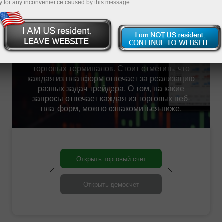
y for any inconvenience caused by this message.
возможность выбора платформы, которая в
большей степени отвечает интересам и
предпочтениям трейдера в работе на
мировых финансовых площадках. На
сегодняшний день компания предлагает
несколько видов самых популярных
торговых терминалов. Стоит отметить, что
каждая из платформ отвечает за реализацию
разных задач трейдера. О том, на какие
запросы отвечает каждая из торговых веб-
платформ, можно ознакомиться ниже.
Открыть торговый счет
Открыть демосчет