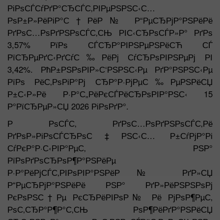
РіРѕСЃСѓРґР°СЂСЃС‚РІРµРЅРЅС‹С…
РѕР±Р»РёРіР°С†РёР№ Р“РµСЂРјР°РЅРёРё
РґРѕС…РѕРґРЅРѕСЃС‚СЊ РІС‹СЂРѕСЃР»Р° РґРѕ
3,57% РїРѕ СЃСЂР°РІРЅРµРЅРёСЋ СЃ
РїСЂРµРґС‹РґСѓС‰РёРј СѓСЂРѕРІРЅРµРј РІ
3,42%. РћР±РЅРѕРІР»С‘РЅРЅС‹Рµ РґР°РЅРЅС‹Рµ
РїРѕ РёС‚РѕРіР°Рј СЂР°Р·РјРµС‰РµРЅРёСЏ
Р±С‹Р»Рё Р·Р°С„РёРєСЃРёСЂРѕРІР°РЅС‹ 15
Р°РїСЂРµР»СЏ 2026 РіРѕРґР°.
Р РѕСЃС‚ РґРѕС…РѕРґРЅРѕСЃС‚Рё
РґРѕР»РіРѕСЃСЂРѕС‡РЅС‹С… Р±СѓРјР°Рі
СѓРєР°Р·С‹РІР°РµС‚ РЅР°
РїРѕРґРѕСЂРѕР¶Р°РЅРёРµ
Р·Р°РёРјСЃС‚РІРѕРІР°РЅРёР№ РґР»СЏ
Р“РµСЂРјР°РЅРёРё РЅР° РґР»РёРЅРЅРѕРј
РєРѕРЅС†Рµ РєСЂРёРІРѕР№ Рё РјРѕР¶РµС‚
РѕС‚СЂР°Р¶Р°С‚СЊ РѕР¶РёРґР°РЅРёСЏ