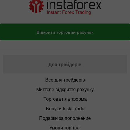
Відкрити торговий рахунок
Для трейдерів
Все для трейдерів
Миттєве відкриття рахунку
Торгова платформа
Бонуси InstaTrade
Подарки за пополнение
Умови торгівлі