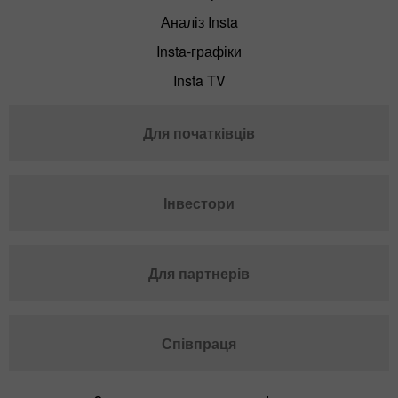
Аналіз Insta
Insta-графіки
Insta TV
Для початківців
Інвестори
Для партнерів
Співпраця