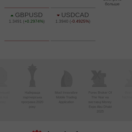
вніший
Найкраща
Most Innovative
Forex Broker Of
Best
в Азії
партнерська
Mobile Trading
The Year на
Techno
року
програма 2020
Application
виставці Money
року
Expo Abu Dhabi
2025