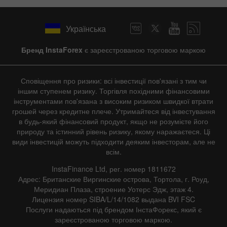
Українська
Бренд InstaForex
є зареєстрованою торговою маркою
Сповіщення про ризики: всі інвестиції пов'язані з тим чи
іншим ступенем ризику. Торгівля похідними фінансовими
інструментами пов'язана з високим ризиком швидкої втрати
грошей через кредитне плече. Утримайтеся від інвестування
в будь-який фінансовий продукт, якщо не розумієте його
природу та істинний рівень ризику, якому наражаєтеся. Ці
види інвестицій можуть підходити деяким інвесторам, але не
всім.
InstaFinance Ltd, рег. номер 1811672
Адрес: Британские Виргинские острова, Тортола, г. Роуд,
Меридиан Плаза, строение Уотерс Эдж, этаж 4.
Лицензия номер SIBA/L/14/1082 выдана BVI FSC
Послуги надаються під брендом ІнстаФорекс, який є
зареєстрованою торговою маркою.