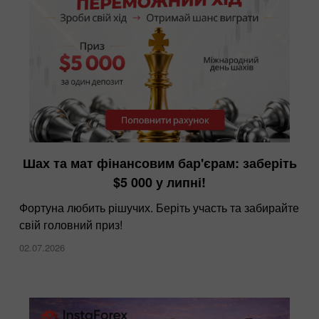
InstaForex — тепер найнижчі спреди на
Шах та мат фінансовим бар'єрам: заберіть
ринку
$5 000 у липні!
10.12.2025
Фортуна любить рішучих. Беріть участь та забирайте
свій головний приз!
02.07.2026