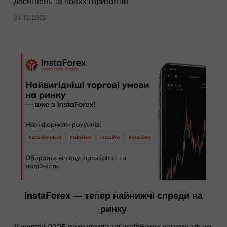
досягнень та нових горизонтів
24.12.2025
InstaForex — тепер найнижчі спреди на
ринку
У жовтні 2025 року компанія InstaForex кардинально