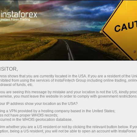
Про компанію
Новини компанії
ISITOR,
ess shows that you are currently located in the USA. If you are a resident of the Uni
ibited from using the services of InstaFintech Group including online trading, online
drawal of funds, etc.
Новини ІнстаФорекс
k you are seeing this message by mistake and your location is not the US, kindly pro
herwise, you must leave the website in order to comply with government restrictions
Хочете знати про всі актуальні події, конкурси та
ur IP address show your location as the USA?
зміни торгового розкладу ІнстаФорекс? Тоді
sing a VPN provided by a hosting company based in the United States;
ласкаво просимо на сторінку новин, де
oes not have proper WHOIS records;
occurred in the WHOIS geolocation database.
публікуються матеріали про найважливіше,
irm whether you are a US resident or not by clicking the relevant button below. If y
корисне і цікаве!
ption, being a US resident, you will not be able to open an account with InstaForex