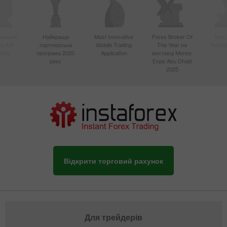
вніший
Найкраща
Most Innovative
Forex Broker Of
Best
в Азії
партнерська
Mobile Trading
The Year на
Techno
року
програма 2020
Application
виставці Money
року
Expo Abu Dhabi
2025
Відкрити торговий рахунок
Для трейдерів