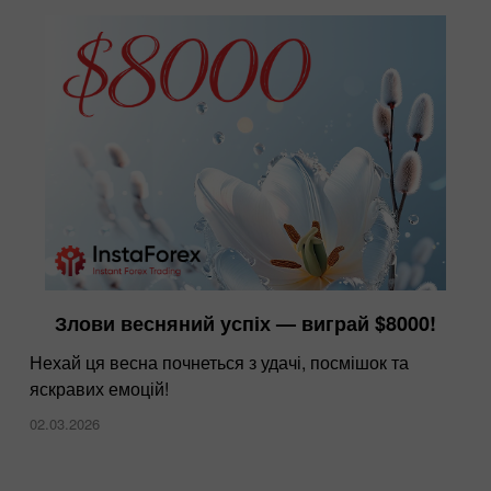
Злови весняний успіх — виграй $8000!
Нехай ця весна почнеться з удачі, посмішок та
яскравих емоцій!
02.03.2026