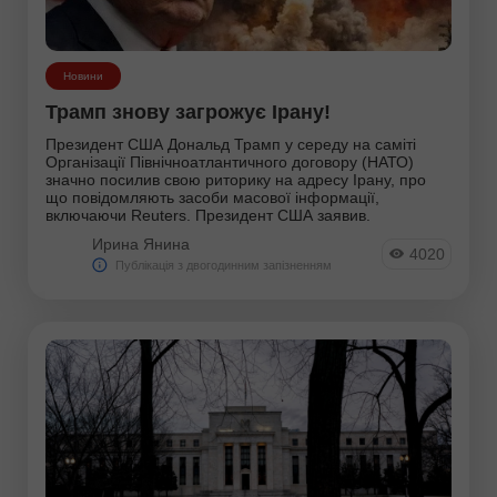
Технічний аналіз
Торговий план
Новини
Трамп знову загрожує Ірану!
Трендова лінія
Президент США Дональд Трамп у середу на саміті
Організації Північноатлантичного договору (НАТО)
Фондові ринки
значно посилив свою риторику на адресу Ірану, про
що повідомляють засоби масової інформації,
Форекс-юмор
включаючи Reuters. Президент США заявив.
Ирина Янина
4020
Фотоновости
Публікація з двогодинним запізненням
Фрактальний аналіз
Фундаментальний аналіз
Хвильовий аналіз
Інструменти: