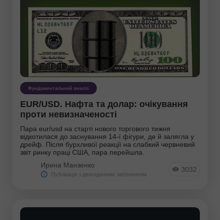
Фундаментальний аналіз
EUR/USD. Нафта та долар: очікування
проти невизначеності
Пара eur/usd на старті нового торгового тижня
відкотилася до заснування 14-ї фігури, де й залягла у
дрейф. Після бурхливої реакції на слабкий червневий
звіт ринку праці США, пара перейшла.
Ирина Манзенко
3032
Публікація з двогодинним запізненням