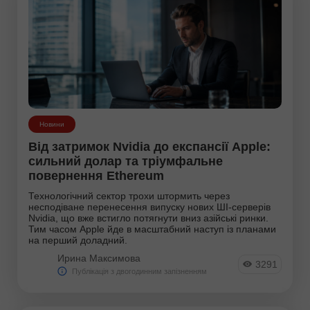
Новини
Від затримок Nvidia до експансії Apple:
сильний долар та тріумфальне
повернення Ethereum
Технологічний сектор трохи штормить через
несподіване перенесення випуску нових ШІ-серверів
Nvidia, що вже встигло потягнути вниз азійські ринки.
Тим часом Apple йде в масштабний наступ із планами
на перший доладний.
Ирина Максимова
3291
Публікація з двогодинним запізненням