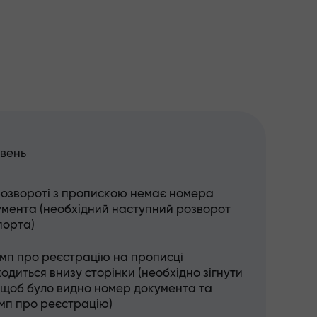
івень
розвороті з пропискою немає номера
умента (необхідний наступний розворот
порта)
мп про реєстрацію на прописці
одиться внизу сторінки (необхідно зігнути
 щоб було видно номер документа та
мп про реєстрацію)