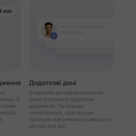
дження
Додаткові дані
мо
В окремих випадках компанія
вилин. В
може запросити додаткові
с може
документи. Ми завжди
жно від
намагаємося, щоб процес
в
пройшов максимально швидко та
зручно для вас