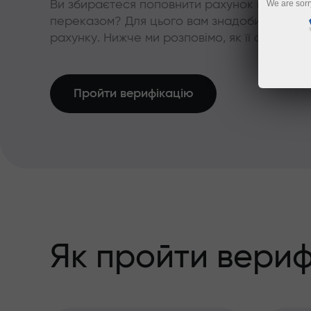
Ви збираєтеся поповнити рахунок карткою 
We are sorr
переказом? Для цього вам знадобиться про
рахунку. Нижче ми розповімо, як її одержати
Пройти верифікацію
Як пройти вериф