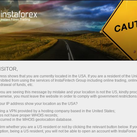
Швидке відкриття рахунку
Торгова платформа
очатківцям
Інвесторам
Партнерам
Промоа
хунку
ISITOR,
ess shows that you are currently located in the USA. If you are a resident of the Uni
ibited from using the services of InstaFintech Group including online trading, online
drawal of funds, etc.
k you are seeing this message by mistake and your location is not the US, kindly pro
herwise, you must leave the website in order to comply with government restrictions
ur IP address show your location as the USA?
sing a VPN provided by a hosting company based in the United States;
ахунку
oes not have proper WHOIS records;
occurred in the WHOIS geolocation database.
irm whether you are a US resident or not by clicking the relevant button below. If y
ption, being a US resident, you will not be able to open an account with InstaForex