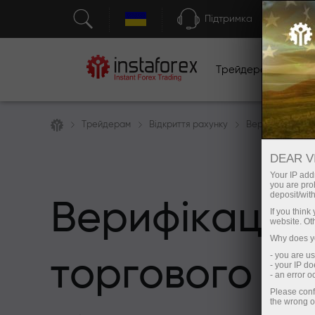
Підтримка
Трейдерам
П
Трейдерам
Відкриття рахунку
Верифікація ра
DEAR V
Your IP addr
you are proh
deposit/with
Верифікація
If you thin
website. Ot
Why does yo
- you are u
торгового р
- your IP d
- an error 
Please conf
the wrong o