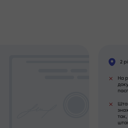
2 р
На 
док
пас
Шта
знах
так,
шта