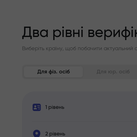
Два рівні верифі
Виберіть країну, щоб побачити актуальний 
Для фіз. осіб
Для юр. осіб
1 рівень
2 рівень