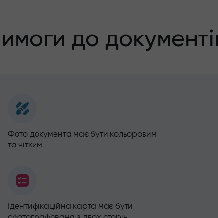
имоги до документі
Фото документа має бути кольоровим
та чітким
Ідентифікаційна карта має бути
сфотографована з двох сторін