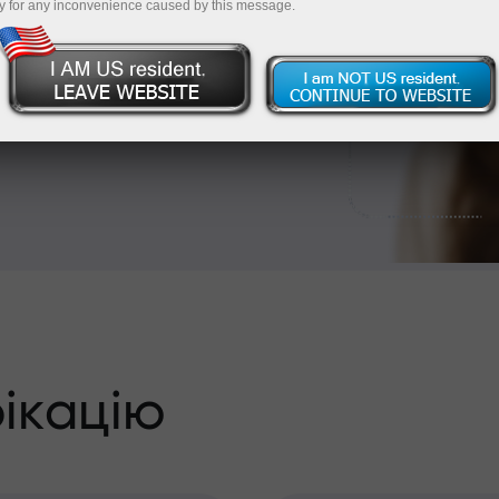
або банківським
y for any inconvenience caused by this message.
йти верифікацію
!
ікацію