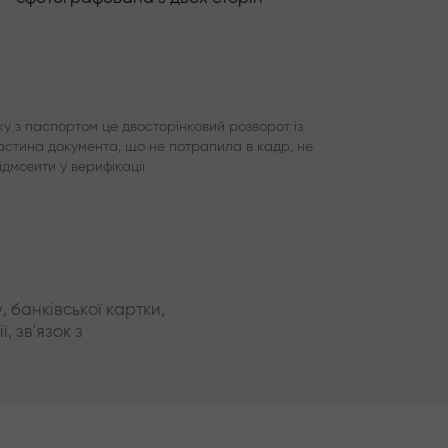
у з паспортом це двосторінковий розворот із
частина документа, що не потрапила в кадр, не
ідмовити у верифікації
 банківської картки,
, зв'язок з