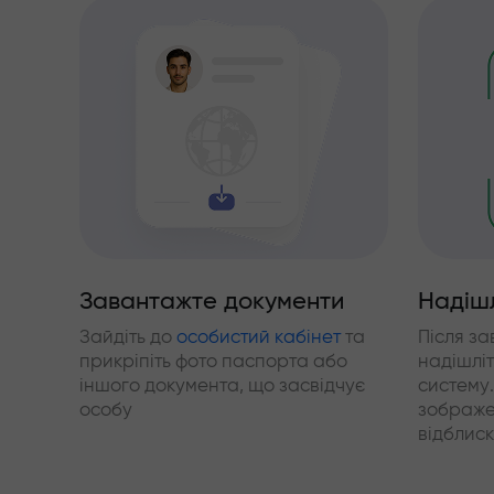
Завантажте документи
Надішл
Зайдіть до
особистий кабінет
та
Після з
прикріпіть фото паспорта або
надішліт
іншого документа, що засвідчує
систему
особу
зображе
відблиск