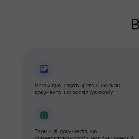
В
Необхідно надати фото, а не скан
документа, що засвідчує особу
Термін дії документів, що
підтверджують особу, має бути понад 6