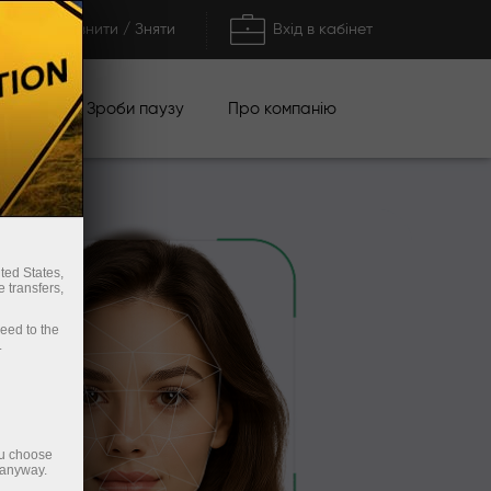
Поповнити / Зняти
Вхід в кабінет
кції
Зроби паузу
Про компанію
ted States,
 transfers,
ceed to the
.
ou choose
 anyway.